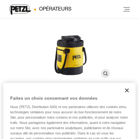
OPÉRATEURS
Faites un choix concernant vos données
BUCKET 15
Nous (PETZL Distribution SAS) et nos partenaires utilisons des cookies et/ou
technologies similaires pour nous assurer du bon fonctionnement de notre
Site, pour personnaliser notre contenu et nos publicités, et pour analyser notre
Sac auto-portant. 15 litres
trafic. Nous partageons également des informations, quant à votre navigation
sur notre Site, avec nos partenaires analytiques, publicitaires et de réseaux
sociaux afin de personnaliser nos publicités. Dans le cas où vous les
Simple et robuste, le sac à corde BUCKET 15 permet de
acceptez, nos cookies et/ou technologies similaires ne sont actifs que sur