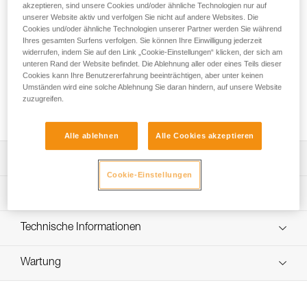
zu 45 Meter Seil mit einem Durchmesser von 11 mm zu
akzeptieren, sind unsere Cookies und/oder ähnliche Technologien nur auf
verstauen. Er ist standfest und behält seine Form, selbst
unserer Website aktiv und verfolgen Sie nicht auf andere Websites. Die
Cookies und/oder ähnliche Technologien unserer Partner werden Sie während
wenn er leer ist, um den Zugriff auf den Innenbereich zu
Ihres gesamten Surfens verfolgen. Sie können Ihre Einwilligung jederzeit
erleichtern. Er verfügt über ein Außenfach zum Verstauen
widerrufen, indem Sie auf den Link „Cookie-Einstellungen“ klicken, der sich am
persönlicher Wertsachen und ein personalisierbares ID-Feld
unteren Rand der Website befindet. Die Ablehnung aller oder eines Teils dieser
zum schnellen Identifizieren des Inhalts. Die Konstruktion
Cookies kann Ihre Benutzererfahrung beeinträchtigen, aber unter keinen
aus TPU-Plane ist für den regelmäßigen bis intensiven
Umständen wird eine solche Ablehnung Sie daran hindern, auf unsere Website
zuzugreifen.
Gebrauch geeignet. Der Seilsack ist in drei Farben erhältlich:
Gelb, Rot und Schwarz.
Alle ablehnen
Alle Cookies akzeptieren
Leistungsverzeichnis
Cookie-Einstellungen
Standfester Seilsack:
Technische Spezifikationen
- Das Volumen von 15 Litern ermöglicht, bis zu 45 Meter
Seil mit einem Durchmesser von 11 mm zu verstauen.
Volumen: 15 Liter
Technische Informationen
- An den zwei Schlaufen im Inneren des Sacks können die
Abmessungen: 30 cm (Höhe) x 25 cm (Durchmesser
beiden Seilenden zur schnellen Identifizierung des Seils
Häufige Fragen
innen)
befestigt werden.
Wartung
Häufige Fragen
- Vier Schlaufen im Inneren des Sacks ermöglichen das
Gewicht: 465 g
Befestigen von Material oder einer TOOLBAG-
See all technical content
Material: TPU, Polyamid, Polyester, Polypropylen
Werkzeugtasche.