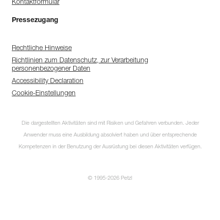
Kontaktformular
Pressezugang
Rechtliche Hinweise
Richtlinien zum Datenschutz, zur Verarbeitung
personenbezogener Daten
Accessibility Declaration
Cookie-Einstellungen
Die dargestellten Aktivitäten sind mit Risiken und Gefahren verbunden. Jeder
Anwender muss eine Ausbildung absolviert haben und über entsprechende
Kompetenzen in der Benutzung der Ausrüstung bei diesen Aktivitäten verfügen.
© 1995-2026 Petzl