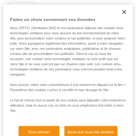
D
Faites un choix concernant vos données
Positionnement de la charge dans l'axe de
Nous (PETZL Distribution SAS) et nos partenaires utilisons des cookies et/ou
résistance maximale, au plus près du côté
technologies similaires pour nous assurer du bon fonctionnement de notre
fermé du corps. Adapté aux charges
Site, pour personnaliser notre contenu et nos publicités, et pour analyser notre
simples (connexion d'appareils, connexion
trafic. Nous partageons également des informations, quant à votre navigation
à l'ancrage...).
sur notre Site, avec nos partenaires analytiques, publicitaires et de réseaux
sociaux afin de personnaliser nos publicités. Dans le cas où vous les
acceptez, nos cookies et/ou technologies similaires ne sont actifs que sur
notre Site et ne vous suivront pas sur d’autres sites web. Les cookies et/ou
technologies similaires de nos partenaires vous suivront pendant toute votre
navigation.
Vous pouvez retirer votre consentement à tout moment en cliquant sur le lien «
Paramètres des cookies » prévu à cet effet en bas de page du Site.
Le fait de refuser tout ou partie de ces cookies peut dégrader votre expérience
utilisateur, mais en aucun cas ce refus ne vous empêchera d’accéder à notre
Site.
Tout refuser
Autoriser tous les cookies