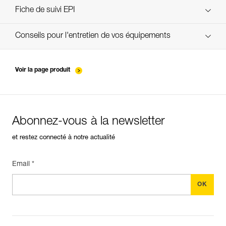
verif EPI-CONNECTEURS-procedure-FR
Fiche de suivi EPI
Technical Notice
verif EPI-suivi-connecteur-FR
Conseils pour l'entretien de vos équipements
entretien-mousquetons_FR
Voir la page produit
Abonnez-vous à la newsletter
et restez connecté à notre actualité
Email *