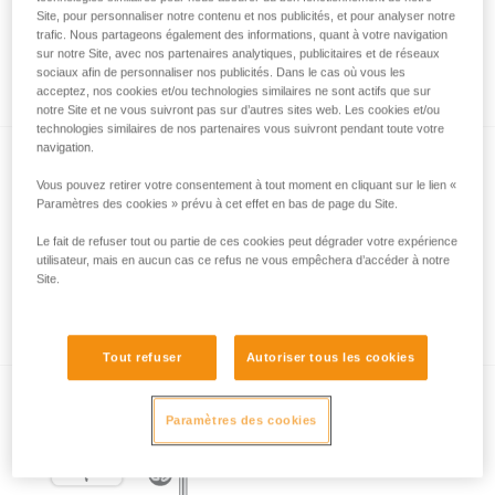
Site, pour personnaliser notre contenu et nos publicités, et pour analyser notre
trafic. Nous partageons également des informations, quant à votre navigation
sur notre Site, avec nos partenaires analytiques, publicitaires et de réseaux
L’essentiel à propos des mousquetons
sociaux afin de personnaliser nos publicités. Dans le cas où vous les
acceptez, nos cookies et/ou technologies similaires ne sont actifs que sur
notre Site et ne vous suivront pas sur d’autres sites web. Les cookies et/ou
technologies similaires de nos partenaires vous suivront pendant toute votre
navigation.
Vous pouvez retirer votre consentement à tout moment en cliquant sur le lien «
Paramètres des cookies » prévu à cet effet en bas de page du Site.
Le fait de refuser tout ou partie de ces cookies peut dégrader votre expérience
utilisateur, mais en aucun cas ce refus ne vous empêchera d’accéder à notre
Site.
Les systèmes de verrouillage de
mousquetons
Tout refuser
Autoriser tous les cookies
Paramètres des cookies