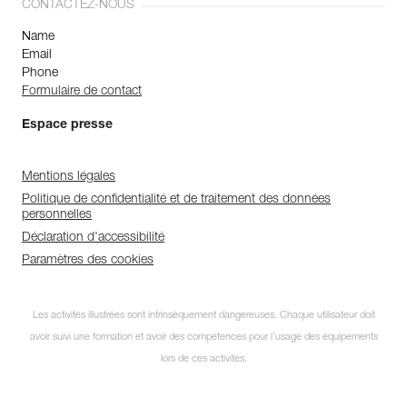
CONTACTEZ-NOUS
Name
Email
Phone
Formulaire de contact
Espace presse
Mentions légales
Politique de confidentialité et de traitement des données
personnelles
Déclaration d'accessibilité
Paramètres des cookies
Les activités illustrées sont intrinsèquement dangereuses. Chaque utilisateur doit
avoir suivi une formation et avoir des compétences pour l’usage des équipements
lors de ces activités.