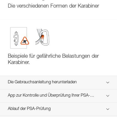
Die verschiedenen Formen der Karabiner
Beispiele für gefährliche Belastungen der
Karabiner.
Die Gebrauchsanleitung herunterladen
Technical Notice
App zur Kontrolle und Überprüfung Ihrer PSA-
Entdecken Sie ePPEcentre
Bestände
Ablauf der PSA-Prüfung
Technical Notice