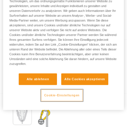
Technologien, um das ordnungsgemäße Funktionieren unserer Website zu
gewährleisten, unsere Inhalte und Anzeigen individuell zu gestalten und
unseren Datenverkehr zu analysieren. Wir geben auch Informationen über Ihr
Surfverhalten auf unserer Website an unsere Analyse-, Werbe- und Social-
Wichtige Informationen zum Thema
Media-Partner weiter, um unsere Werbung anzupassen. Wenn Sie diese
Karabiner
akzeptieren, sind unsere Cookies und/oder ähnliche Technologien nur auf
unserer Website aktiv und verfolgen Sie nicht auf andere Websites. Die
Cookies und/oder ähnliche Technologien unserer Partner werden Sie während
Ihres gesamten Surfens verfolgen. Sie können Ihre Einwilligung jederzeit
widerrufen, indem Sie auf den Link „Cookie-Einstellungen“ klicken, der sich am
unteren Rand der Website befindet. Die Ablehnung aller oder eines Teils dieser
Cookies kann Ihre Benutzererfahrung beeinträchtigen, aber unter keinen
Umständen wird eine solche Ablehnung Sie daran hindern, auf unsere Website
zuzugreifen.
Verschlusssysteme von Karabinern
Alle ablehnen
Alle Cookies akzeptieren
Cookie-Einstellungen