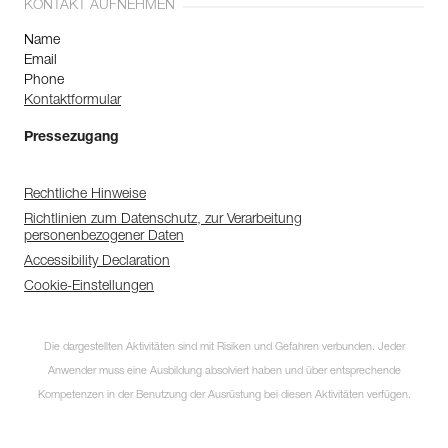
KONTAKT AUFNEHMEN
Name
Email
Phone
Kontaktformular
Pressezugang
Rechtliche Hinweise
Richtlinien zum Datenschutz, zur Verarbeitung
personenbezogener Daten
Accessibility Declaration
Cookie-Einstellungen
Die dargestellten Aktivitäten sind mit Risiken und Gefahren verbunden. Jeder
Anwender muss eine Ausbildung absolviert haben und über entsprechende
Kompetenzen in der Benutzung der Ausrüstung bei diesen Aktivitäten verfügen.