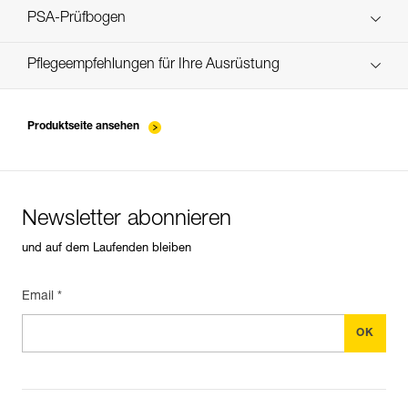
verif EPI-CONNECTEURS-procedure-DE
PSA-Prüfbogen
Technical Notice
verif EPI-suivi-connecteur-DE
Pflegeempfehlungen für Ihre Ausrüstung
entretien-mousquetons_DE
Produktseite ansehen
Newsletter abonnieren
und auf dem Laufenden bleiben
Email *