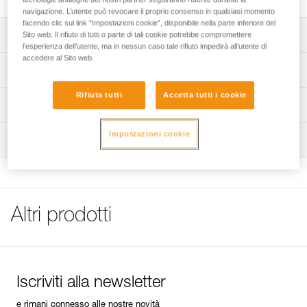
navigazione. L’utente può revocare il proprio consenso in qualsiasi momento
facendo clic sul link “Impostazioni cookie”, disponibile nella parte inferiore del
Descrizione
Sito web. Il rifiuto di tutti o parte di tali cookie potrebbe compromettere
l’esperienza dell’utente, ma in nessun caso tale rifiuto impedirà all’utente di
accedere al Sito web.
Fibbia maschio con magnete.
Specifiche tecniche
Compatibile con i caschi SIROCCO (A073AAXX e
Rifiuta tutti
Accetta tutti i cookie
A073BAXX).
Certificazione(i): CE
Informazioni tecniche
Dettagli codice
Libretto d'uso
Impostazioni cookie
Ispezione
Scarica il pdf technical-notice-buckle SIROCCO-
Codice : A073AB00
METEOR-METEORA
Garanzia : 3 anni
Confezione : 1
FAQ
FAQ
Altri prodotti
See all technical content
Iscriviti alla newsletter
e rimani connesso alle nostre novità