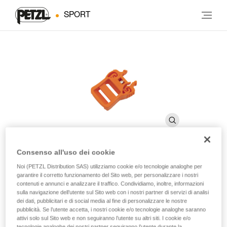
SPORT
Consenso all'uso dei cookie
Noi (PETZL Distribution SAS) utilizziamo cookie e/o tecnologie analoghe per
®
Fibbia SIROCCO
garantire il corretto funzionamento del Sito web, per personalizzare i nostri
contenuti e annunci e analizzare il traffico. Condividiamo, inoltre, informazioni
sulla navigazione dell’utente sul Sito web con i nostri partner di servizi di analisi
Fibbia per casco SIROCCO
dei dati, pubblicitari e di social media al fine di personalizzare le nostre
pubblicità. Se l’utente accetta, i nostri cookie e/o tecnologie analoghe saranno
attivi solo sul Sito web e non seguiranno l’utente su altri siti. I cookie e/o
Fibbia per casco SIROCCO.
tecnologie analoghe dei nostri partner seguiranno l’utente durante la