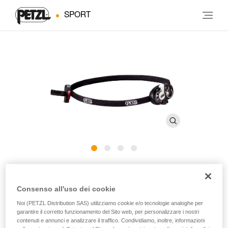
SPORT
®
e+LITE
Consenso all'uso dei cookie
Lampada frontale per l’emergenza ultracompatta. 40
Noi (PETZL Distribution SAS) utilizziamo cookie e/o tecnologie analoghe per
lumen
garantire il corretto funzionamento del Sito web, per personalizzare i nostri
contenuti e annunci e analizzare il traffico. Condividiamo, inoltre, informazioni