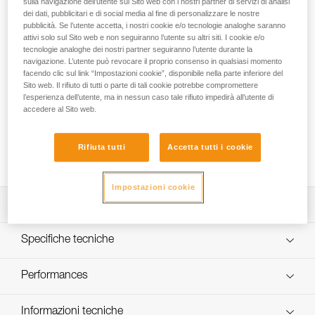
sulla navigazione dell’utente sul Sito web con i nostri partner di servizi di analisi
e+LITE®, la lampada di emergenza indispensabile da tenere
dei dati, pubblicitari e di social media al fine di personalizzare le nostre
sempre nel proprio zaino. Leggera e con una potenza di 40
pubblicità. Se l’utente accetta, i nostri cookie e/o tecnologie analoghe saranno
lumen, dispone inoltre di un’illuminazione fissa o
attivi solo sul Sito web e non seguiranno l’utente su altri siti. I cookie e/o
lampeggiante (rossa o bianca) per essere visti. Un fischietto
tecnologie analoghe dei nostri partner seguiranno l’utente durante la
è integrato nella fascia elastica per consentire di segnalarsi.
navigazione. L’utente può revocare il proprio consenso in qualsiasi momento
Con la custodia da trasporto, è sempre pronta all’uso e può
facendo clic sul link “Impostazioni cookie”, disponibile nella parte inferiore del
Sito web. Il rifiuto di tutti o parte di tali cookie potrebbe compromettere
essere conservata per 10 anni con le pile.
l’esperienza dell’utente, ma in nessun caso tale rifiuto impedirà all’utente di
accedere al Sito web.
Cerchi la migliore lampada frontale per le tue attività?
ACCEDI ALLA GUIDA PER LA SCELTA
Rifiuta tutti
Accetta tutti i cookie
Impostazioni cookie
Descrizione
Lampada di emergenza ultracompatta e ultraleggera da
Specifiche tecniche
portare sempre con voi.
Sempre pronta all’uso, la lampada può essere conservata
Potenza: 40 lumen (ANSI/PLATO FL 1)
Performances
per 10 anni con le sue due pile (litio CR2032).
Peso: 26 g
Illuminazione con luce bianca per muoversi facilmente
Tipo di fascio luminoso: ampio
Prestazioni d’illuminazione
Informazioni tecniche