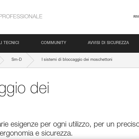
PROFESSIONALE
RI
I TECNICI
COMMUNITY
AVVISI DI SICUREZZA
Sm-D
I sistemi di bloccaggio dei moschettoni
aggio dei
arie esigenze per ogni utilizzo, per un precis
rgonomia e sicurezza.