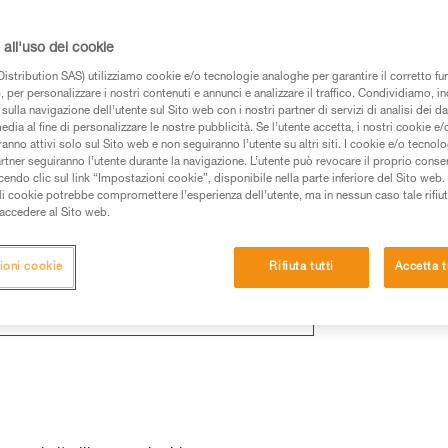
all'uso dei cookie
istribution SAS) utilizziamo cookie e/o tecnologie analoghe per garantire il corretto f
 e sempre valido
 per personalizzare i nostri contenuti e annunci e analizzare il traffico. Condividiamo, in
sulla navigazione dell’utente sul Sito web con i nostri partner di servizi di analisi dei dat
edia al fine di personalizzare le nostre pubblicità. Se l’utente accetta, i nostri cookie e
anno attivi solo sul Sito web e non seguiranno l’utente su altri siti. I cookie e/o tecnol
artner seguiranno l’utente durante la navigazione. L’utente può revocare il proprio conse
do clic sul link “Impostazioni cookie”, disponibile nella parte inferiore del Sito web. Il 
ali cookie potrebbe compromettere l’esperienza dell’utente, ma in nessun caso tale rifiu
i accedere al Sito web.
ioni cookie
Rifiuta tutti
Accetta t