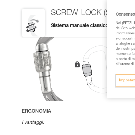
SCREW-LOCK (SL)
Consenso 
Noi (PETZL D
Sistema manuale classico, polivalente
del Sito web,
informazioni 
e di social m
analoghe sar
dei nostri p
momento facen
o parte di t
all’utente d
Impostaz
ERGONOMIA
I vantaggi: