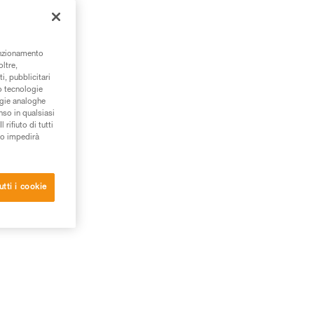
unzionamento
oltre,
i, pubblicitari
/o tecnologie
ogie analoghe
nso in qualsiasi
rifiuto di tutti
to impedirà
utti i cookie