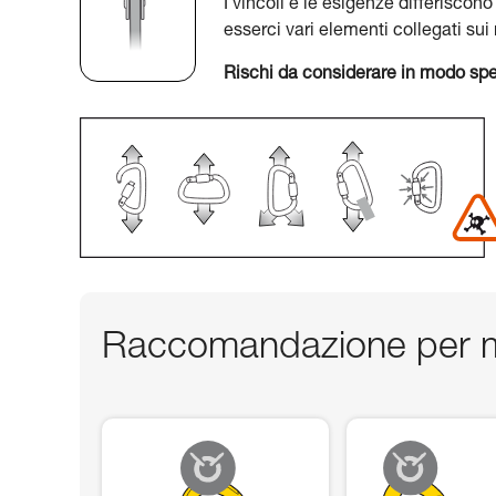
I vincoli e le esigenze differiscono
esserci vari elementi collegati su
Rischi da considerare in modo spe
Raccomandazione per m