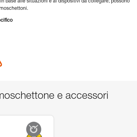
 in base alle situazioni e ai dispositivi da collegare; possono
i moschettoni.
cifico
oschettone e accessori