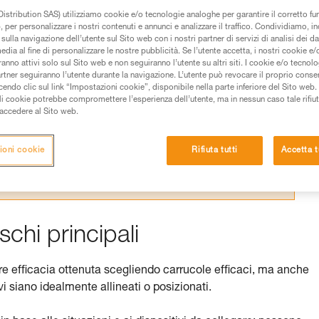
istribution SAS) utilizziamo cookie e/o tecnologie analoghe per garantire il corretto f
 per personalizzare i nostri contenuti e annunci e analizzare il traffico. Condividiamo, in
sulla navigazione dell’utente sul Sito web con i nostri partner di servizi di analisi dei dat
edia al fine di personalizzare le nostre pubblicità. Se l’utente accetta, i nostri cookie e
anno attivi solo sul Sito web e non seguiranno l’utente su altri siti. I cookie e/o tecnol
 dei prodotti utilizzati in questo consiglio prima di
artner seguiranno l’utente durante la navigazione. L’utente può revocare il proprio conse
azioni dell’istruzione tecnica per poter capire queste
do clic sul link “Impostazioni cookie”, disponibile nella parte inferiore del Sito web. Il 
ali cookie potrebbe compromettere l’esperienza dell’utente, ma in nessun caso tale rifiu
i accedere al Sito web.
de una formazione ed un addestramento specifico.
pacità di rifare la manovra, da soli, in piena sicurezza,
ioni cookie
Rifiuta tutti
Accetta t
vostra attività. Ne possono esistere altre che non
schi principali
ore efficacia ottenuta scegliendo carrucole efficaci, ma anche
i siano idealmente allineati o posizionati.