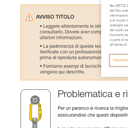
Noi (PETZL D
del Sito web,
informazioni 
AVVISO TITOLO
e di social m
analoghe sar
Leggere attentamente le istruzioni tecniche
dei nostri p
consultarlo. Dovete aver compreso le inform
momento facen
ulteriori informazioni.
o parte di t
all’utente d
La padronanza di queste tecniche richie
Verificate con un professionista la vostra ca
prima di riprodurla autonomamente.
Impostaz
Forniamo esempi di tecniche relative alla 
vengono qui descritte.
Problematica e ri
Per un paranco si ricerca la migli
assicurandosi che questi dispositiv