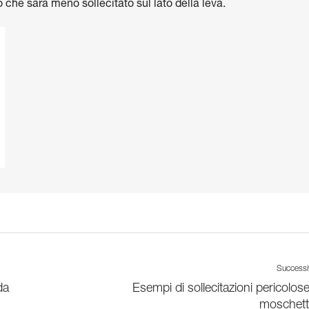
che sarà meno sollecitato sul lato della leva.
Success
da
Esempi di sollecitazioni pericolose
moschett