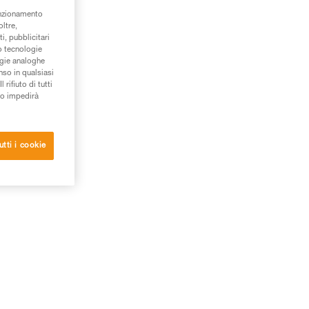
unzionamento
oltre,
i, pubblicitari
/o tecnologie
ogie analoghe
nso in qualsiasi
rifiuto di tutti
to impedirà
utti i cookie