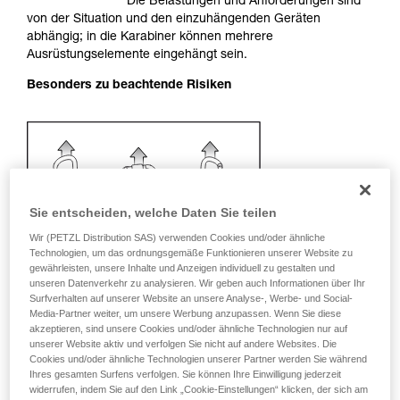
Die Belastungen und Anforderungen sind
Sie ihn eigenständig durchführen.
von der Situation und den einzuhängenden Geräten
Wir geben Beispiele für die mit Ihrer Aktivität
abhängig; in die Karabiner können mehrere
verbundenen Techniken. Möglicherweise gibt es
Ausrüstungselemente eingehängt sein.
noch andere Techniken, die hier nicht
Besonders zu beachtende Risiken
beschrieben werden.
Sie entscheiden, welche Daten Sie teilen
Wir (PETZL Distribution SAS) verwenden Cookies und/oder ähnliche
Technologien, um das ordnungsgemäße Funktionieren unserer Website zu
gewährleisten, unsere Inhalte und Anzeigen individuell zu gestalten und
unseren Datenverkehr zu analysieren. Wir geben auch Informationen über Ihr
Surfverhalten auf unserer Website an unsere Analyse-, Werbe- und Social-
Media-Partner weiter, um unsere Werbung anzupassen. Wenn Sie diese
akzeptieren, sind unsere Cookies und/oder ähnliche Technologien nur auf
unserer Website aktiv und verfolgen Sie nicht auf andere Websites. Die
Cookies und/oder ähnliche Technologien unserer Partner werden Sie während
Ihres gesamten Surfens verfolgen. Sie können Ihre Einwilligung jederzeit
Empfehlung für Karabiner und
widerrufen, indem Sie auf den Link „Cookie-Einstellungen“ klicken, der sich am