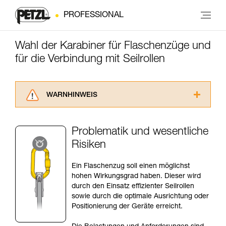
PROFESSIONAL
Wahl der Karabiner für Flaschenzüge und
für die Verbindung mit Seilrollen
WARNHINWEIS
Lesen Sie die Gebrauchsanweisungen der
Produkte, um die es in diesem Tech Tipp geht,
Problematik und wesentliche
aufmerksam durch, bevor Sie diesen zu Rate
Risiken
ziehen. Um diese Zusatzinformationen
verstehen zu können, müssen Sie zuerst die in
der Gebrauchsanweisung enthaltenen
Ein Flaschenzug soll einen möglichst
Informationen richtig verstanden haben.
hohen Wirkungsgrad haben. Dieser wird
Die Beherrschung dieser Techniken setzt eine
durch den Einsatz effizienter Seilrollen
entsprechende Ausbildung und ein spezielles
sowie durch die optimale Ausrichtung oder
Training voraus. Prüfen Sie zusammen mit
Positionierung der Geräte erreicht.
einem Profi, ob Sie in der Lage sind, den
Vorgang alleine sicher zu wiederholen, bevor