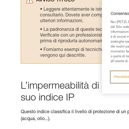
AVVISO TITOLO
Leggere attentamente le istruzioni tecniche
Consenso 
consultarlo. Dovete aver compreso le inform
ulteriori informazioni.
Noi (PETZL D
del Sito web,
La padronanza di queste tecniche richie
informazioni 
Verificate con un professionista la vostra ca
e di social m
prima di riprodurla autonomamente.
analoghe sar
dei nostri p
Forniamo esempi di tecniche relative alla 
momento facen
vengono qui descritte.
o parte di t
all’utente d
Impostaz
L’impermeabilità di una la
suo indice IP
Questo indice classifica il livello di protezione di un pr
(acqua, olio...).