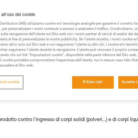
 dei prodotti utilizzati in questo consiglio prima di
all'uso dei cookie
azioni dell’istruzione tecnica per poter capire queste
istribution SAS) utilizziamo cookie e/o tecnologie analoghe per garantire il corretto f
 per personalizzare i nostri contenuti e annunci e analizzare il traffico. Condividiamo, in
de una formazione ed un addestramento specifico.
sulla navigazione dell’utente sul Sito web con i nostri partner di servizi di analisi dei dat
pacità di rifare la manovra, da soli, in piena sicurezza,
edia al fine di personalizzare le nostre pubblicità. Se l’utente accetta, i nostri cookie e
anno attivi solo sul Sito web e non seguiranno l’utente su altri siti. I cookie e/o tecnol
artner seguiranno l’utente durante la navigazione. L’utente può revocare il proprio conse
vostra attività. Ne possono esistere altre che non
do clic sul link “Impostazioni cookie”, disponibile nella parte inferiore del Sito web. Il 
ali cookie potrebbe compromettere l’esperienza dell’utente, ma in nessun caso tale rifiu
i accedere al Sito web.
ioni cookie
Rifiuta tutti
Accetta t
mpada frontale è garantita dal
odotto contro l'ingresso di corpi solidi (polveri...) e di corpi liqu