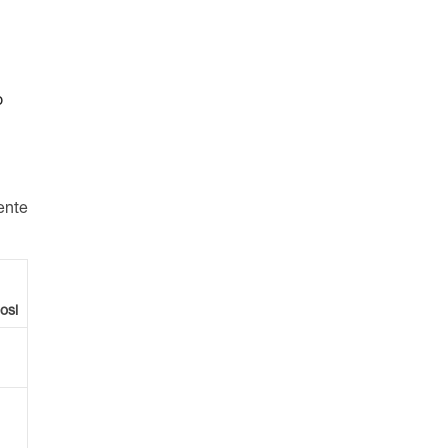
o
ente
osi