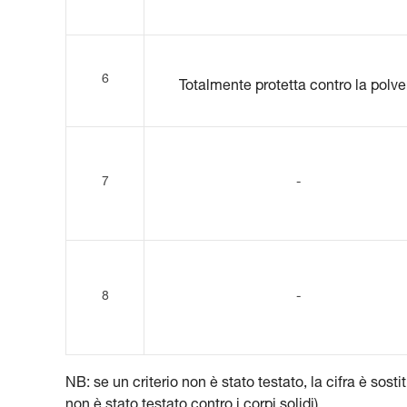
6
Totalmente protetta contro la polve
7
-
8
-
NB: se un criterio non è stato testato, la cifra è sosti
non è stato testato contro i corpi solidi).