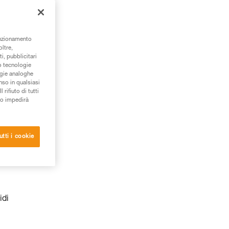
unzionamento
oltre,
i, pubblicitari
/o tecnologie
ogie analoghe
nso in qualsiasi
rifiuto di tutti
to impedirà
utti i cookie
idi