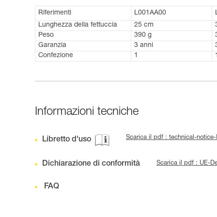
Riferimenti
L001AA00
Lunghezza della fettuccia
25 cm
Peso
390 g
Garanzia
3 anni
Confezione
1
Informazioni tecniche
Scarica il pdf : technical-noti
Libretto d'uso
Dichiarazione di conformità
Scarica il pdf : UE-
FAQ