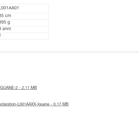
L001AA01
35 cm
395 g
3 anni
1
ce-IGUANE-2 - 2.11 MB
Declaration-L001AAXX-Iguane - 0.17 MB