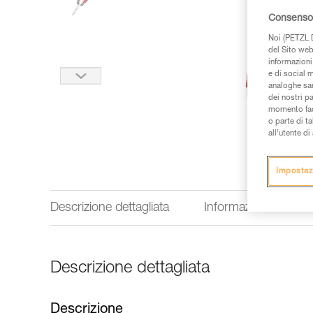
Consenso 
Noi (PETZL D
del Sito web,
informazioni 
e di social m
analoghe sar
dei nostri p
momento facen
o parte di t
all’utente d
Impostaz
Descrizione dettagliata
Informazioni tecnich
Descrizione dettagliata
Descrizione