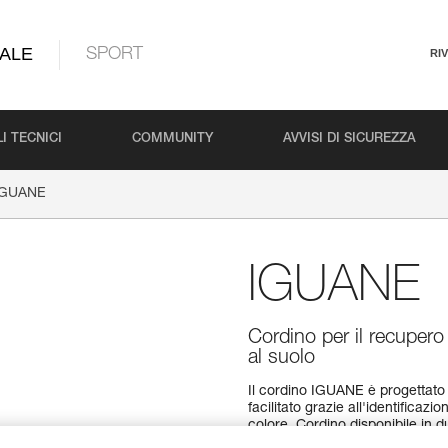
ALE
SPORT
RI
I TECNICI
COMMUNITY
AVVISI DI SICUREZZA
IGUANE
IGUANE
Cordino per il recupero
al suolo
Il cordino IGUANE è progettato pe
facilitato grazie all'identifica
colore. Cordino disponibile in 