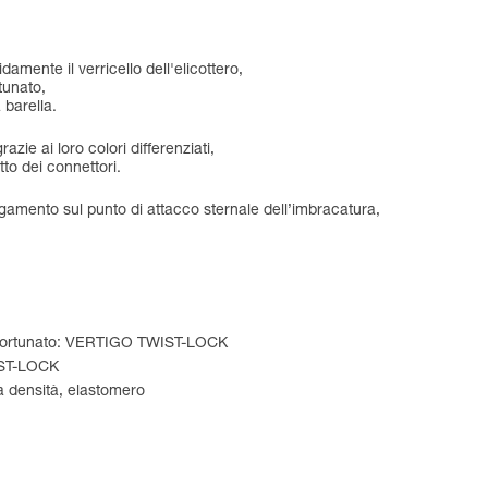
damente il verricello dell'elicottero,
rtunato,
 barella.
zie ai loro colori differenziati,
to dei connettori.
egamento sul punto di attacco sternale dell’imbracatura,
'infortunato: VERTIGO TWIST-LOCK
IST-LOCK
lta densità, elastomero