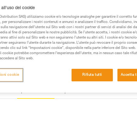
all'uso dei cookie
Trova un rivenditore
istribution SAS) utilizziamo cookie e/o tecnologie analoghe per garantire il corretto f
 per personalizzare i nostri contenuti e annunci e analizzare il traffico. Condividiamo, in
sulla navigazione dell’utente sul Sito web con i nostri partner di servizi di analisi dei dat
edia al fine di personalizzare le nostre pubblicità. Se l’utente accetta, i nostri cookie e
anno attivi solo sul Sito web e non seguiranno l’utente su altri siti. I cookie e/o tecnol
artner seguiranno l’utente durante la navigazione. L’utente può revocare il proprio conse
do clic sul link “Impostazioni cookie”, disponibile nella parte inferiore del Sito web. Il 
ali cookie potrebbe compromettere l’esperienza dell’utente, ma in nessun caso tale rifiu
i accedere al Sito web.
ioni cookie
Rifiuta tutti
Accetta t
Ispezione
e
Altri prodotti