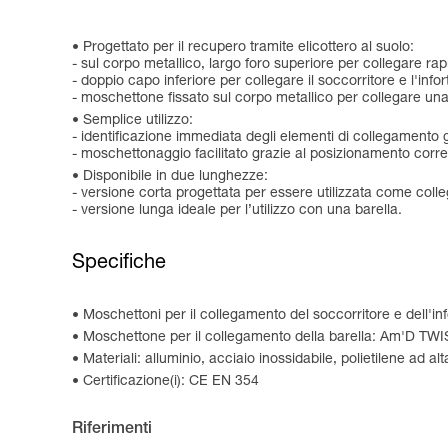
Progettato per il recupero tramite elicottero al suolo:
- sul corpo metallico, largo foro superiore per collegare rapi
- doppio capo inferiore per collegare il soccorritore e l'info
- moschettone fissato sul corpo metallico per collegare una
Semplice utilizzo:
- identificazione immediata degli elementi di collegamento gra
- moschettonaggio facilitato grazie al posizionamento corret
Disponibile in due lunghezze:
- versione corta progettata per essere utilizzata come coll
- versione lunga ideale per l’utilizzo con una barella.
Specifiche
Moschettoni per il collegamento del soccorritore e dell
Moschettone per il collegamento della barella: Am'D TW
Materiali: alluminio, acciaio inossidabile, polietilene ad a
Certificazione(i): CE EN 354
Riferimenti