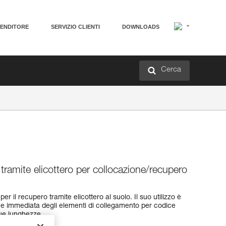
VENDITORE
SERVIZIO CLIENTI
DOWNLOADS
Cerca
 tramite elicottero per collocazione/recupero
r il recupero tramite elicottero al suolo. Il suo utilizzo è
zione immediata degli elementi di collegamento per codice
due lunghezze.