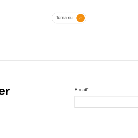
Torna su
er
E-mail*