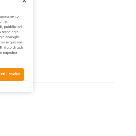
unzionamento
oltre,
i, pubblicitari
/o tecnologie
ogie analoghe
nso in qualsiasi
rifiuto di tutti
to impedirà
utti i cookie