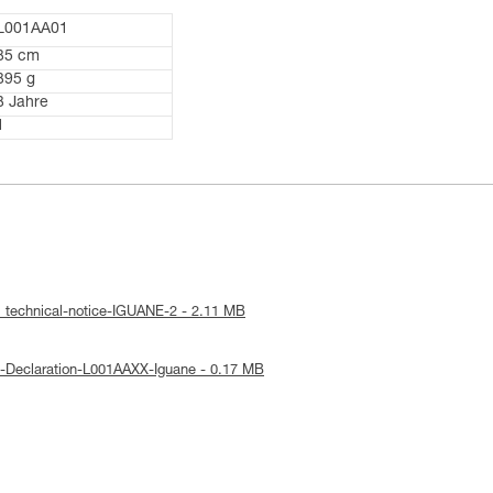
L001AA01
35 cm
395 g
3 Jahre
1
: technical-notice-IGUANE-2 - 2.11 MB
E-Declaration-L001AAXX-Iguane - 0.17 MB