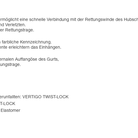
ermöglicht eine schnelle Verbindung mit der Rettungswinde des Hubsc
d Verletzten.
er Rettungstrage.
 farbliche Kennzeichnung.
ente erleichtern das Einhängen.
ternalen Auffangöse des Gurts,
tungstrage.
 Verunfallten: VERTIGO TWIST-LOCK
ST-LOCK
, Elastomer