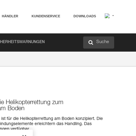
HÄNDLER
KUNDENSERVICE
DOWNLOADS
Suche
CHERHEITSWARNUNGEN
die Helikopterrettung zum
am Boden
st für die Helikopterrettung am Boden konzipiert. Die
bindungselemente erleichtern das Handling. Das
ängen verfügbar.