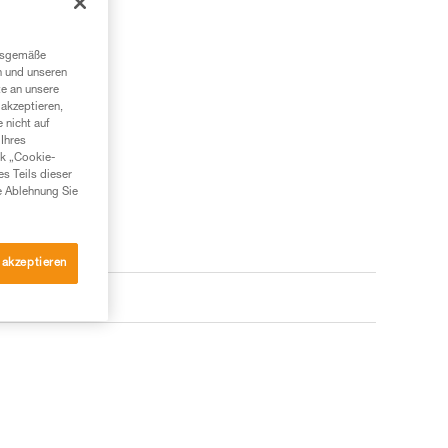
ngsgemäße
n und unseren
te an unsere
akzeptieren,
 nicht auf
Ihres
nk „Cookie-
es Teils dieser
e Ablehnung Sie
 akzeptieren