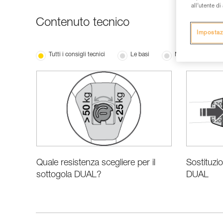
all’utente d
Contenuto tecnico
Impostaz
Tutti i consigli tecnici
Le basi
Novità
Quale resistenza scegliere per il
Sostituzio
sottogola DUAL?
DUAL