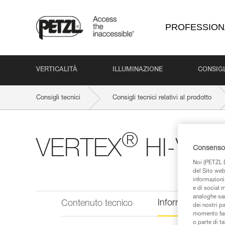
PROFESSION
VERTICALITÀ
ILLUMINAZIONE
CONSIGL
Consigli tecnici
Consigli tecnici relativi al prodotto
®
VERTEX
HI-VIZ
Consenso 
Noi (PETZL D
del Sito web,
informazioni 
e di social m
analoghe sar
Informazioni tecn
Contenuto tecnico
dei nostri p
momento facen
o parte di t