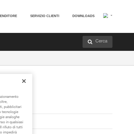
VENDITORE
SERVIZIO CLIENTI
DOWNLOADS
Cerca
unzionamento
oltre,
i, pubblicitari
/o tecnologie
ogie analoghe
nso in qualsiasi
rifiuto di tutti
to impedirà