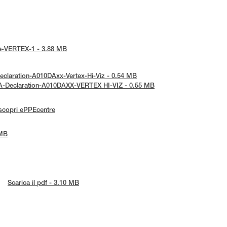
tice-VERTEX-1 - 3.88 MB
-Declaration-A010DAxx-Vertex-Hi-Viz - 0.54 MB
KCA-Declaration-A010DAXX-VERTEX HI-VIZ - 0.55 MB
scopri ePPEcentre
 MB
Scarica il pdf - 3.10 MB