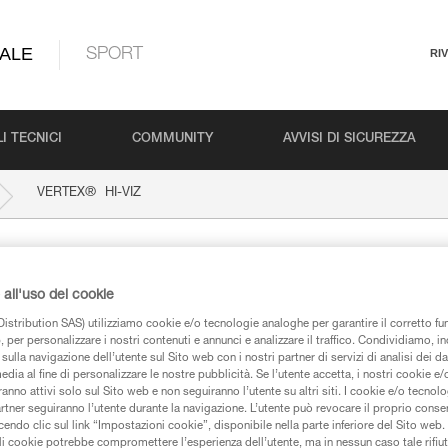
ALE
SPORT
RI
I TECNICI
COMMUNITY
AVVISI DI SICUREZZA
®
VERTEX
HI-VIZ
all'uso dei cookie
istribution SAS) utilizziamo cookie e/o tecnologie analoghe per garantire il corretto f
 per personalizzare i nostri contenuti e annunci e analizzare il traffico. Condividiamo, in
sulla navigazione dell’utente sul Sito web con i nostri partner di servizi di analisi dei dat
edia al fine di personalizzare le nostre pubblicità. Se l’utente accetta, i nostri cookie e
anno attivi solo sul Sito web e non seguiranno l’utente su altri siti. I cookie e/o tecnol
iche
artner seguiranno l’utente durante la navigazione. L’utente può revocare il proprio conse
do clic sul link “Impostazioni cookie”, disponibile nella parte inferiore del Sito web. Il 
ali cookie potrebbe compromettere l’esperienza dell’utente, ma in nessun caso tale rifiu