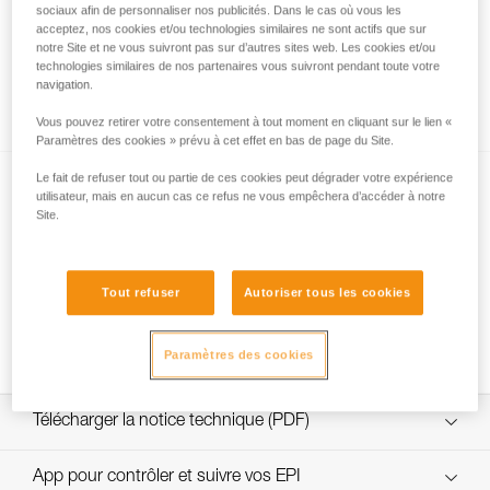
sociaux afin de personnaliser nos publicités. Dans le cas où vous les
acceptez, nos cookies et/ou technologies similaires ne sont actifs que sur
notre Site et ne vous suivront pas sur d’autres sites web. Les cookies et/ou
technologies similaires de nos partenaires vous suivront pendant toute votre
Quelle résistance choisir pour la jugulaire
navigation.
DUAL ?
Vous pouvez retirer votre consentement à tout moment en cliquant sur le lien «
Paramètres des cookies » prévu à cet effet en bas de page du Site.
Le fait de refuser tout ou partie de ces cookies peut dégrader votre expérience
utilisateur, mais en aucun cas ce refus ne vous empêchera d’accéder à notre
Site.
Tout refuser
Autoriser tous les cookies
NEW
Changement fusible jugulaire DUAL
Paramètres des cookies
Télécharger la notice technique (PDF)
Technical Notice
App pour contrôler et suivre vos EPI