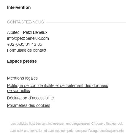
Intervention
CONTACTEZ-NOUS
Alpitec - Petzl Benelux
info@petzlbenelux.com
+32 (0)85 31 43 85
Formulaire de contact
Espace presse
Mentions légales
Politique de confidentialité et de traitement des données
personnelles
Déclaration d'accessibilité
Paramètres des cookies
Les activités illustrées sont intrinsèquement dangereuses. Chaque utilisateur doit
avoir suivi une formation et avoir des compétences pour l’usage des équipements