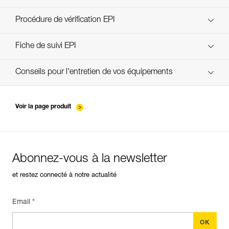
découvrez ePPEcentre
Procédure de vérification EPI
verif-EPI-casques-PRO-procedure-FR
Fiche de suivi EPI
verif-EPI-casque-PRO-suivi-FR
Conseils pour l'entretien de vos équipements
entretien-casques-FR
Voir la page produit
Abonnez-vous à la newsletter
et restez connecté à notre actualité
Email *