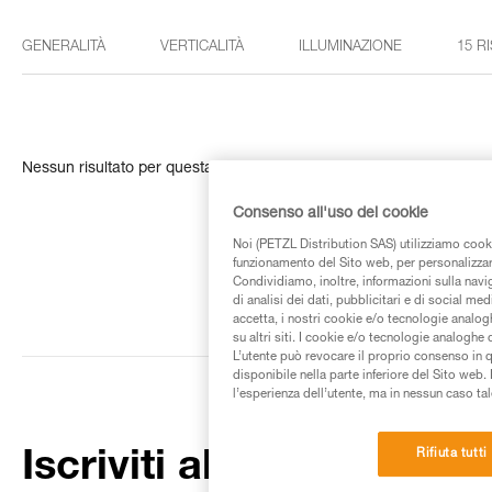
GENERALITÀ
VERTICALITÀ
ILLUMINAZIONE
15 R
Nessun risultato per questa ricerca
Consenso all'uso dei cookie
Noi (PETZL Distribution SAS) utilizziamo cooki
funzionamento del Sito web, per personalizzare 
Condividiamo, inoltre, informazioni sulla navig
di analisi dei dati, pubblicitari e di social med
accetta, i nostri cookie e/o tecnologie analog
su altri siti. I cookie e/o tecnologie analoghe
L’utente può revocare il proprio consenso in 
disponibile nella parte inferiore del Sito web. 
l’esperienza dell’utente, ma in nessun caso tal
Rifiuta tutti
Iscriviti alla newsletter