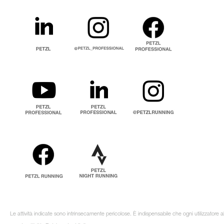
Le attività indicate sono intrinsecamente pericolose. È indispensabile che ogni utilizzatore 