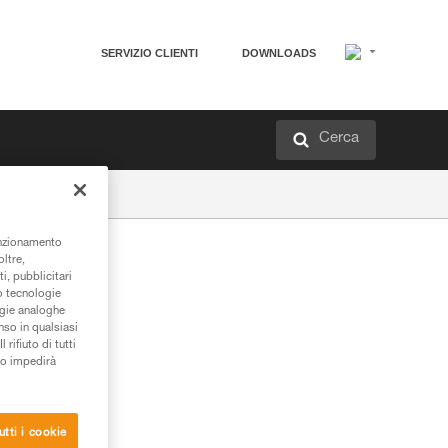
SERVIZIO CLIENTI
DOWNLOADS
Cerca
unzionamento
oltre,
i, pubblicitari
/o tecnologie
ogie analoghe
nso in qualsiasi
rifiuto di tutti
to impedirà
utti i cookie