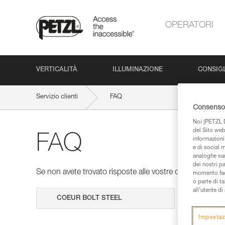
OPERATORI
VERTICALITÀ
ILLUMINAZIONE
CONSIGL
Servizio clienti
FAQ
Consenso 
Noi (PETZL D
del Sito web,
FAQ
informazioni 
e di social m
analoghe sar
dei nostri p
Se non avete trovato risposte alle vostre domande nelle 
momento facen
o parte di t
all’utente d
Cerca
Impostaz