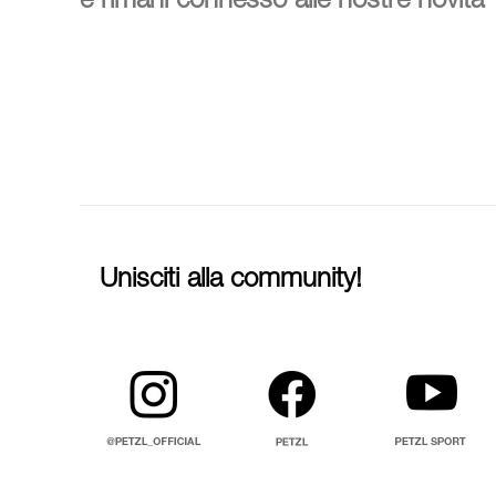
e rimani connesso alle nostre novità
Unisciti alla community!