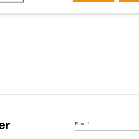
15 RISPOSTE FREQUENTI
CONTATTI
er
E-mail*