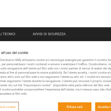
I TECNICI
AVVISI DI SICUREZZA
all'uso dei cookie
istribution SAS) utilizziamo cookie e/o tecnologie analoghe per garantire il corretto f
 per personalizzare i nostri contenuti e annunci e analizzare il traffico. Condividiamo, in
sulla navigazione dell’utente sul Sito web con i nostri partner di servizi di analisi dei dat
edia al fine di personalizzare le nostre pubblicità. Se l’utente accetta, i nostri cookie e
anno attivi solo sul Sito web e non seguiranno l’utente su altri siti. I cookie e/o tecnol
artner seguiranno l’utente durante la navigazione. L’utente può revocare il proprio conse
pagine prodotti e tecniche, le troverete qui.
do clic sul link “Impostazioni cookie”, disponibile nella parte inferiore del Sito web. Il 
ali cookie potrebbe compromettere l’esperienza dell’utente, ma in nessun caso tale rifiu
i accedere al Sito web.
ioni cookie
Rifiuta tutti
Accetta t