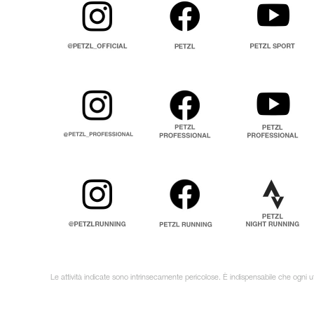
Le attività indicate sono intrinsecamente pericolose. È indispensabile che ogni uti