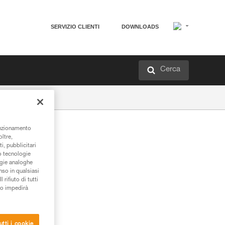
SERVIZIO CLIENTI
DOWNLOADS
Cerca
unzionamento
oltre,
i, pubblicitari
/o tecnologie
ogie analoghe
nso in qualsiasi
rifiuto di tutti
to impedirà
utti i cookie