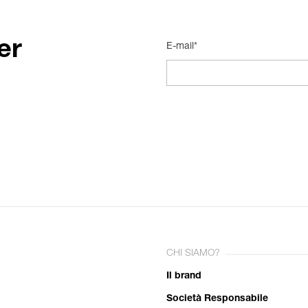
er
E-mail*
CHI SIAMO?
Il brand
Società Responsabile