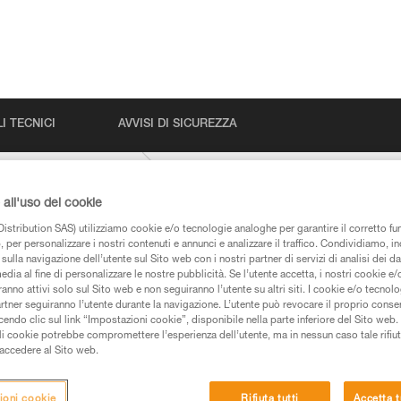
I TECNICI
AVVISI DI SICUREZZA
CONTACT-9-8-mm
all'uso dei cookie
istribution SAS) utilizziamo cookie e/o tecnologie analoghe per garantire il corretto f
 per personalizzare i nostri contenuti e annunci e analizzare il traffico. Condividiamo, in
sulla navigazione dell’utente sul Sito web con i nostri partner di servizi di analisi dei dat
edia al fine di personalizzare le nostre pubblicità. Se l’utente accetta, i nostri cookie e
anno attivi solo sul Sito web e non seguiranno l’utente su altri siti. I cookie e/o tecnol
artner seguiranno l’utente durante la navigazione. L’utente può revocare il proprio conse
do clic sul link “Impostazioni cookie”, disponibile nella parte inferiore del Sito web. Il 
 dei prodotti utilizzati in questo consiglio prima di
ali cookie potrebbe compromettere l’esperienza dell’utente, ma in nessun caso tale rifiu
azioni dell’istruzione tecnica per poter capire queste
i accedere al Sito web.
de una formazione ed un addestramento specifico.
ioni cookie
Rifiuta tutti
Accetta t