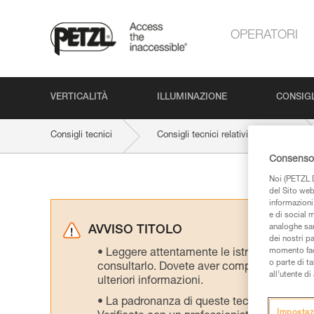
OPERATORI
VERTICALITÀ
ILLUMINAZIONE
CONSIGL
Consigli tecnici
Consigli tecnici relativi al prodotto
Consenso 
Noi (PETZL D
del Sito web,
informazioni 
e di social m
analoghe sar
AVVISO TITOLO
dei nostri p
momento facen
Leggere attentamente le istruzioni tecniche
o parte di t
consultarlo. Dovete aver compreso le inform
all’utente d
ulteriori informazioni.
La padronanza di queste tecniche richie
Impostaz