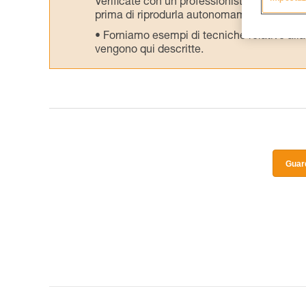
Verificate con un professionista la vostra ca
prima di riprodurla autonomamente.
Forniamo esempi di tecniche relative alla 
vengono qui descritte.
Guard