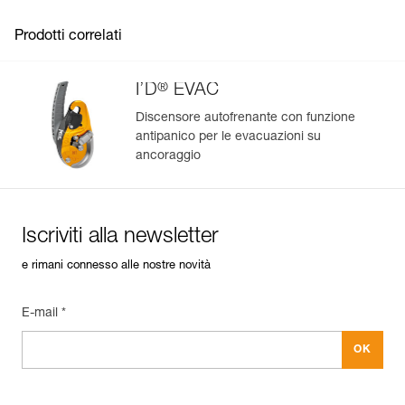
Prodotti correlati
®
I’D
EVAC
Discensore autofrenante con funzione
antipanico per le evacuazioni su
Gestisci e controlla facilmente i tuoi DPI
ancoraggio
Aggiungi un prodotto Petzl semplicemente scansionando il
suo datamatrix: tutte le informazioni sul prodotto saranno
compilate automaticamente.
Iscriviti alla newsletter
Importa ed esporta facilmente i dati dei tuoi DPI esistenti.
e rimani connesso alle nostre novità
Visualizza lo storico di un prodotto dalla sua data di
produzione.
E-mail *
Per saperne di più