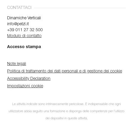
CONTATTACI
Dinamiche Verticali
info@petzl.it
+39 011 27 32 500
Modulo di contatto
Accesso stampa
Note legali
Politica di trattamento dei dati personali e di gestione dei cookie
Accessibility Declaration
Impostazioni cookie
Le attività indicate sono intrinsecamente pericolose. È indispensabile che ogni
utilizzatore abbia seguito una formazione e disponga delle competenze per l’utilizzo
dei dispositivi in queste attività.