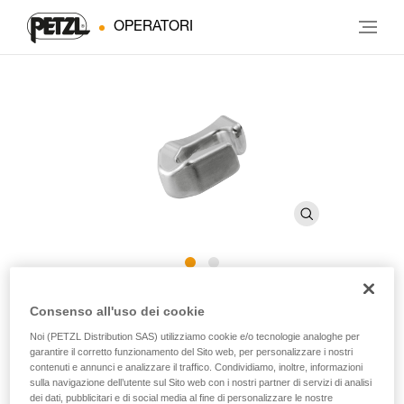
OPERATORI
Freno aggiuntivo aperto per
Consenso all'uso dei cookie
®
I'D
Noi (PETZL Distribution SAS) utilizziamo cookie e/o tecnologie analoghe per
garantire il corretto funzionamento del Sito web, per personalizzare i nostri
contenuti e annunci e analizzare il traffico. Condividiamo, inoltre, informazioni
sulla navigazione dell’utente sul Sito web con i nostri partner di servizi di analisi
Freno aggiuntivo aperto per discensori autofrenanti I’D S,
dei dati, pubblicitari e di social media al fine di personalizzare le nostre
I’D L e I’D EVAC