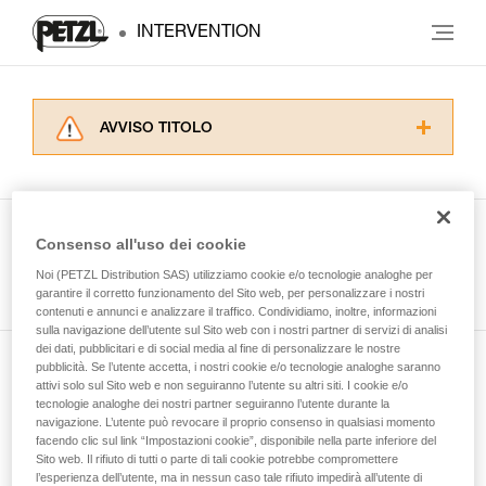
INTERVENTION
AVVISO TITOLO
Leggere attentamente le istruzioni tecniche dei
prodotti utilizzati in questo consiglio prima di
consultarlo. Dovete aver compreso le
informazioni dell’istruzione tecnica per poter
Consenso all'uso dei cookie
capire queste ulteriori informazioni.
Guarda tutti i consigli tecnici
Noi (PETZL Distribution SAS) utilizziamo cookie e/o tecnologie analoghe per
La padronanza di queste tecniche richiede una
garantire il corretto funzionamento del Sito web, per personalizzare i nostri
formazione ed un addestramento specifico.
contenuti e annunci e analizzare il traffico. Condividiamo, inoltre, informazioni
Verificate con un professionista la vostra
sulla navigazione dell’utente sul Sito web con i nostri partner di servizi di analisi
capacità di rifare la manovra, da soli, in piena
dei dati, pubblicitari e di social media al fine di personalizzare le nostre
sicurezza, prima di riprodurla autonomamente.
pubblicità. Se l’utente accetta, i nostri cookie e/o tecnologie analoghe saranno
Iscriviti alla newsletter
Forniamo esempi di tecniche relative alla vostra
attivi solo sul Sito web e non seguiranno l’utente su altri siti. I cookie e/o
tecnologie analoghe dei nostri partner seguiranno l’utente durante la
attività. Ne possono esistere altre che non
navigazione. L’utente può revocare il proprio consenso in qualsiasi momento
e rimani connesso alle nostre novità
vengono qui descritte.
facendo clic sul link “Impostazioni cookie”, disponibile nella parte inferiore del
Sito web. Il rifiuto di tutti o parte di tali cookie potrebbe compromettere
l’esperienza dell’utente, ma in nessun caso tale rifiuto impedirà all’utente di
E-mail *