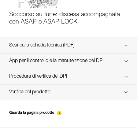
Soccorso su fune: discesa accompagnata
con ASAP e ASAP LOCK
Scarica la scheda tecnica (PDF)
Technical Notice
App per il controllo e la manutenzione dei DPI
scopri ePPEcentre
Procedura di verifica del DPI
verif EPI-ASAP'SORBER-procedure-IT
Verifica del prodotto
verif EPI-ASAP'SORBER-suivi-IT
Guarda la pagina prodotto