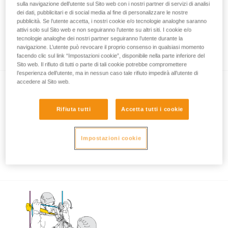
sulla navigazione dell’utente sul Sito web con i nostri partner di servizi di analisi
dei dati, pubblicitari e di social media al fine di personalizzare le nostre
pubblicità. Se l’utente accetta, i nostri cookie e/o tecnologie analoghe saranno
attivi solo sul Sito web e non seguiranno l’utente su altri siti. I cookie e/o
Utilizzo di ASAP e ASAP LOCK in
tecnologie analoghe dei nostri partner seguiranno l’utente durante la
prossimità di un ostacolo o del suolo
navigazione. L’utente può revocare il proprio consenso in qualsiasi momento
facendo clic sul link “Impostazioni cookie”, disponibile nella parte inferiore del
Sito web. Il rifiuto di tutti o parte di tali cookie potrebbe compromettere
l’esperienza dell’utente, ma in nessun caso tale rifiuto impedirà all’utente di
accedere al Sito web.
Rifiuta tutti
Accetta tutti i cookie
Impostazioni cookie
Utilizzo di ASAP e ASAP LOCK con forte
vento