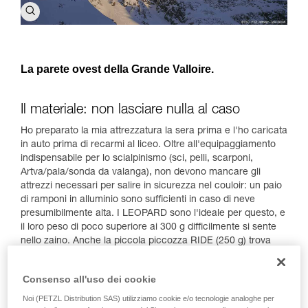
La parete ovest della Grande Valloire.
Il materiale: non lasciare nulla al caso
Ho preparato la mia attrezzatura la sera prima e l'ho caricata
in auto prima di recarmi al liceo. Oltre all'equipaggiamento
indispensabile per lo scialpinismo (sci, pelli, scarponi,
Artva/pala/sonda da valanga), non devono mancare gli
attrezzi necessari per salire in sicurezza nel couloir: un paio
di ramponi in alluminio sono sufficienti in caso di neve
presumibilmente alta. I LEOPARD sono l'ideale per questo, e
il loro peso di poco superiore ai 300 g difficilmente si sente
nello zaino. Anche la piccola piccozza RIDE (250 g) trova
posto sullo zaino: non si sa mai, anche a inizio stagione si
può sempre trovare qualche breve passaggio ripido, poco
Consenso all'uso dei cookie
innevato e ghiacciato. Non va poi trascurata la protezione
della testa: un casco è di grande aiuto in caso di caduta o di
Noi (PETZL Distribution SAS) utilizziamo cookie e/o tecnologie analoghe per