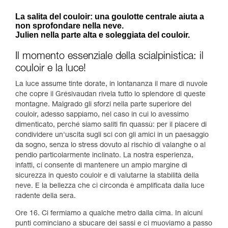
La salita del couloir: una goulotte centrale aiuta a
non sprofondare nella neve.
Julien nella parte alta e soleggiata del couloir.
Il momento essenziale della scialpinistica: il
couloir e la luce!
La luce assume tinte dorate, in lontananza il mare di nuvole
che copre il Grésivaudan rivela tutto lo splendore di queste
montagne. Malgrado gli sforzi nella parte superiore del
couloir, adesso sappiamo, nel caso in cui lo avessimo
dimenticato, perché siamo saliti fin quassù: per il piacere di
condividere un'uscita sugli sci con gli amici in un paesaggio
da sogno, senza lo stress dovuto al rischio di valanghe o al
pendio particolarmente inclinato. La nostra esperienza,
infatti, ci consente di mantenere un ampio margine di
sicurezza in questo couloir e di valutarne la stabilità della
neve. E la bellezza che ci circonda è amplificata dalla luce
radente della sera.
Ore 16. Ci fermiamo a qualche metro dalla cima. In alcuni
punti cominciano a sbucare dei sassi e ci muoviamo a passo