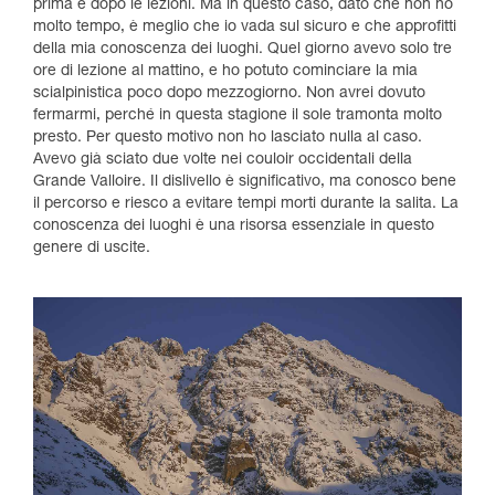
prima e dopo le lezioni. Ma in questo caso, dato che non ho
molto tempo, è meglio che io vada sul sicuro e che approfitti
della mia conoscenza dei luoghi. Quel giorno avevo solo tre
ore di lezione al mattino, e ho potuto cominciare la mia
scialpinistica poco dopo mezzogiorno. Non avrei dovuto
fermarmi, perché in questa stagione il sole tramonta molto
presto. Per questo motivo non ho lasciato nulla al caso.
Avevo già sciato due volte nei couloir occidentali della
Grande Valloire. Il dislivello è significativo, ma conosco bene
il percorso e riesco a evitare tempi morti durante la salita. La
conoscenza dei luoghi è una risorsa essenziale in questo
genere di uscite.