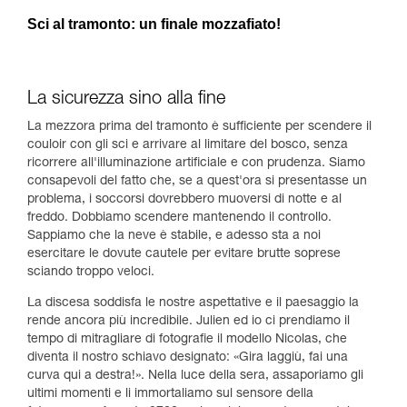
Sci al tramonto: un finale mozzafiato!
La sicurezza sino alla fine
La mezzora prima del tramonto è sufficiente per scendere il
couloir con gli sci e arrivare al limitare del bosco, senza
ricorrere all'illuminazione artificiale e con prudenza. Siamo
consapevoli del fatto che, se a quest'ora si presentasse un
problema, i soccorsi dovrebbero muoversi di notte e al
freddo. Dobbiamo scendere mantenendo il controllo.
Sappiamo che la neve è stabile, e adesso sta a noi
esercitare le dovute cautele per evitare brutte soprese
sciando troppo veloci.
La discesa soddisfa le nostre aspettative e il paesaggio la
rende ancora più incredibile. Julien ed io ci prendiamo il
tempo di mitragliare di fotografie il modello Nicolas, che
diventa il nostro schiavo designato: «Gira laggiù, fai una
curva qui a destra!». Nella luce della sera, assaporiamo gli
ultimi momenti e li immortaliamo sul sensore della