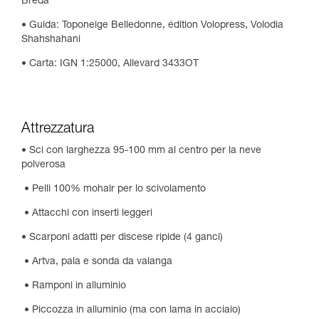
Bréda
•
Guida: Toponeige Belledonne, édition Volopress, Volodia
Shahshahani
•
Carta: IGN 1:25000, Allevard 3433OT
Attrezzatura
•
Sci con larghezza 95-100 mm al centro per la neve
polverosa
•
Pelli 100% mohair per lo scivolamento
•
Attacchi con inserti leggeri
•
 Scarponi adatti per discese ripide (4 ganci)
•
Artva, pala e sonda da valanga
•
Ramponi in alluminio
•
Piccozza in alluminio (ma con lama in acciaio)