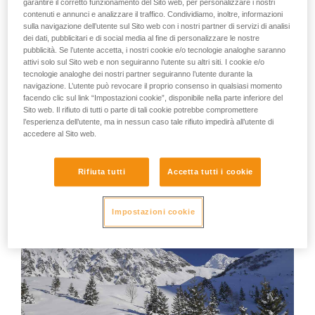
caduta di frammenti di ghiaccio dall'alto. E non solo nel
garantire il corretto funzionamento del Sito web, per personalizzare i nostri
contenuti e annunci e analizzare il traffico. Condividiamo, inoltre, informazioni
couloir. Siamo solo a inizio stagione e, anche su un terreno
sulla navigazione dell’utente sul Sito web con i nostri partner di servizi di analisi
non esposto, possiamo incontrare delle sorprese: non si può
dei dati, pubblicitari e di social media al fine di personalizzare le nostre
escludere la presenza di una roccia nascosta, pronta a darci
pubblicità. Se l’utente accetta, i nostri cookie e/o tecnologie analoghe saranno
il benvenuto. L'ultimo casco METEOR è stato certificato per
attivi solo sul Sito web e non seguiranno l’utente su altri siti. I cookie e/o
lo scialpinismo; leggero e appeso allo zaino, non si fa sentire
tecnologie analoghe dei nostri partner seguiranno l’utente durante la
navigazione. L’utente può revocare il proprio consenso in qualsiasi momento
durante la salita con le pelli, e fa ovviamente parte
facendo clic sul link “Impostazioni cookie”, disponibile nella parte inferiore del
dell'attrezzatura. E poi non va dimenticata la lampada
Sito web. Il rifiuto di tutti o parte di tali cookie potrebbe compromettere
frontale. Tenendo conto del periodo (dicembre) e dell'ora di
l’esperienza dell’utente, ma in nessun caso tale rifiuto impedirà all’utente di
partenza (il pomeriggio), ci sono buone possibilità che
accedere al Sito web.
l'uscita finisca all'imbrunire, quando si attraversa il bosco. La
minuscola frontale SWIFT RL, con un peso inferiore ai 100 g
e una potenza che può arrivare a 900 lumen, è perfetta da
Rifiuta tutti
Accetta tutti i cookie
stivare al fondo allo zaino per ogni evenienza.
Impostazioni cookie