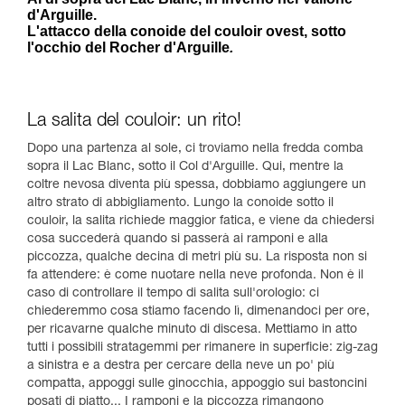
d'Arguille.
L'attacco della conoide del couloir ovest, sotto
l'occhio del Rocher d'Arguille
.
La salita del couloir: un rito!
Dopo una partenza al sole, ci troviamo nella fredda comba
sopra il Lac Blanc, sotto il Col d'Arguille. Qui, mentre la
coltre nevosa diventa più spessa, dobbiamo aggiungere un
altro strato di abbigliamento. Lungo la conoide sotto il
couloir, la salita richiede maggior fatica, e viene da chiedersi
cosa succederà quando si passerà ai ramponi e alla
piccozza, qualche decina di metri più su. La risposta non si
fa attendere: è come nuotare nella neve profonda. Non è il
caso di controllare il tempo di salita sull'orologio: ci
chiederemmo cosa stiamo facendo lì, dimenandoci per ore,
per ricavarne qualche minuto di discesa. Mettiamo in atto
tutti i possibili stratagemmi per rimanere in superficie: zig-zag
a sinistra e a destra per cercare della neve un po' più
compatta, appoggi sulle ginocchia, appoggio sui bastoncini
posati di piatto... I ramponi e la piccozza rimangono