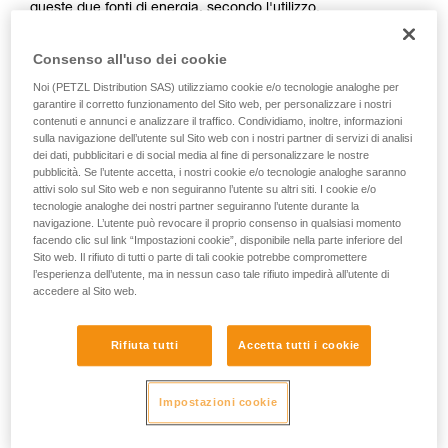
queste due fonti di energia, secondo l'utilizzo.
Consenso all'uso dei cookie
Noi (PETZL Distribution SAS) utilizziamo cookie e/o tecnologie analoghe per
garantire il corretto funzionamento del Sito web, per personalizzare i nostri
contenuti e annunci e analizzare il traffico. Condividiamo, inoltre, informazioni
sulla navigazione dell’utente sul Sito web con i nostri partner di servizi di analisi
dei dati, pubblicitari e di social media al fine di personalizzare le nostre
pubblicità. Se l’utente accetta, i nostri cookie e/o tecnologie analoghe saranno
attivi solo sul Sito web e non seguiranno l’utente su altri siti. I cookie e/o
tecnologie analoghe dei nostri partner seguiranno l’utente durante la
navigazione. L’utente può revocare il proprio consenso in qualsiasi momento
facendo clic sul link “Impostazioni cookie”, disponibile nella parte inferiore del
Sito web. Il rifiuto di tutti o parte di tali cookie potrebbe compromettere
l’esperienza dell’utente, ma in nessun caso tale rifiuto impedirà all’utente di
Per sapere se la lampada è compatibile con la batteria
accedere al Sito web.
ricaricabile CORE, esiste un semplice modo:
1. Aprire la lampada.
Rifiuta tutti
Accetta tutti i cookie
2. Rimuovere le pile.
Impostazioni cookie
3. Osservare l’interno del portapile.