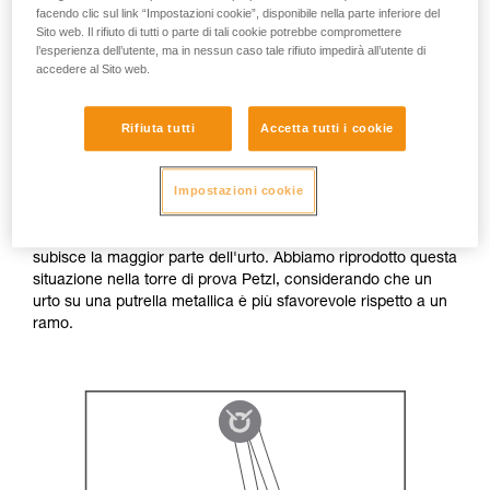
facendo clic sul link “Impostazioni cookie”, disponibile nella parte inferiore del
Sito web. Il rifiuto di tutti o parte di tali cookie potrebbe compromettere
In normale configurazione di lavoro, le sollecitazioni laterali
l’esperienza dell’utente, ma in nessun caso tale rifiuto impedirà all’utente di
accedere al Sito web.
sulla catena dello ZIGZAG sono rare. Sul cordino ZILLON, le
sollecitazioni laterali possono essere più frequenti, ma con
valori di forza più bassi a causa delle altezze di caduta
Rifiuta tutti
Accetta tutti i cookie
ridotte.
Impostazioni cookie
Per effettuare un test, abbiamo immaginato la situazione più
sfavorevole che si potesse incontrare sul campo: con un
pendolo, la catena dello ZIGZAG è bloccata da un ramo e
subisce la maggior parte dell'urto. Abbiamo riprodotto questa
situazione nella torre di prova Petzl, considerando che un
urto su una putrella metallica è più sfavorevole rispetto a un
ramo.