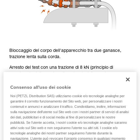
Bloccaggio del corpo dell'apparecchio tra due ganasce,
trazione lenta sulla corda.
Arresto del test con una trazione di 8 kN (principio di
scorrimento della corda nella catena): deformazione
significativa della catena, nessuna rottura delle maglie.
Consenso all'uso dei cookie
Nota bene: il principio di scorrimento della corda singola
Noi (PETZL Distribution SAS) utilizziamo cookie e/o tecnologie analoghe per
nella catena a 8 kN, corrisponde ad un bloccaggio superiore
garantire il corretto funzionamento del Sito web, per personalizzare i nostri
a 15 kN in configurazione di lavoro normale in doppia.
contenuti e annunci e analizzare il traffico. Condividiamo, inoltre, informazioni
sulla navigazione dell’utente sul Sito web con i nostri partner di servizi di analisi
dei dati, pubblicitari e di social media al fine di personalizzare le nostre
pubblicità. Se l’utente accetta, i nostri cookie e/o tecnologie analoghe saranno
attivi solo sul Sito web e non seguiranno l’utente su altri siti. I cookie e/o
Sollecitazione laterale sulla catena in
tecnologie analoghe dei nostri partner seguiranno l’utente durante la
situazione reale
navigazione. L’utente può revocare il proprio consenso in qualsiasi momento