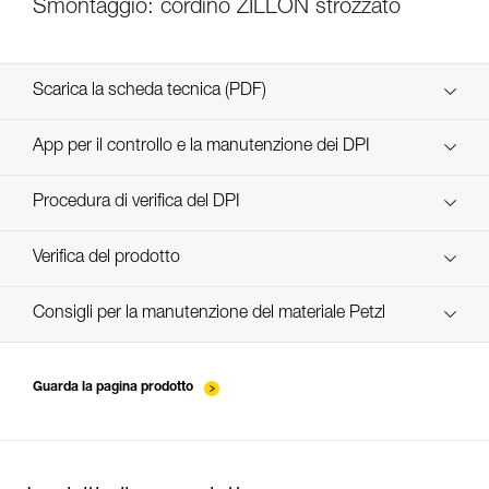
Smontaggio: cordino ZILLON strozzato
Scarica la scheda tecnica (PDF)
Technical Notice
App per il controllo e la manutenzione dei DPI
scopri ePPEcentre
Procedura di verifica del DPI
verif-EPI-ZILLON-procedure-IT
Verifica del prodotto
verif-EPI-ZILLON-suivi-IT
Consigli per la manutenzione del materiale Petzl
entretien-longes-sangles-absorbeurs-IT
Guarda la pagina prodotto