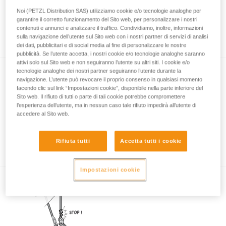
Noi (PETZL Distribution SAS) utilizziamo cookie e/o tecnologie analoghe per
garantire il corretto funzionamento del Sito web, per personalizzare i nostri
contenuti e annunci e analizzare il traffico. Condividiamo, inoltre, informazioni
Utilizzo del cordino ZILLON singolo
sulla navigazione dell’utente sul Sito web con i nostri partner di servizi di analisi
dei dati, pubblicitari e di social media al fine di personalizzare le nostre
pubblicità. Se l’utente accetta, i nostri cookie e/o tecnologie analoghe saranno
attivi solo sul Sito web e non seguiranno l’utente su altri siti. I cookie e/o
tecnologie analoghe dei nostri partner seguiranno l’utente durante la
navigazione. L’utente può revocare il proprio consenso in qualsiasi momento
facendo clic sul link “Impostazioni cookie”, disponibile nella parte inferiore del
Sito web. Il rifiuto di tutti o parte di tali cookie potrebbe compromettere
l’esperienza dell’utente, ma in nessun caso tale rifiuto impedirà all’utente di
accedere al Sito web.
Torsione della catena dello ZIGZAG e del
ZILLON
Rifiuta tutti
Accetta tutti i cookie
Impostazioni cookie