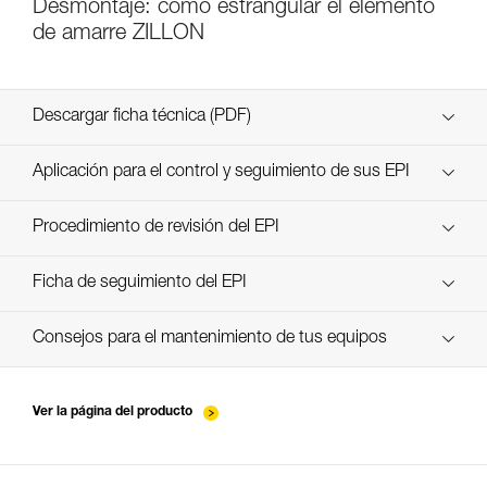
Desmontaje: cómo estrangular el elemento
de amarre ZILLON
Descargar ficha técnica (PDF)
Technical Notice
Aplicación para el control y seguimiento de sus EPI
descubra ePPEcentre
Procedimiento de revisión del EPI
verif-EPI-ZILLON-procedure-ES
Ficha de seguimiento del EPI
verif-EPI-ZILLON-suivi-ES
Consejos para el mantenimiento de tus equipos
entretien-longes-sangles-absorbeurs-ES
Ver la página del producto