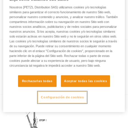
Nosotros [PETZL Distribution SAS) utilizamos cookies y/o tecnologías
similares para garantizar el correcto funcionamiento de nuestro Sitio web,
personalizar nuestro contenido y anuncios, y analizar nuestro tráfico. También
Utilización del elemento de amarre ZILLON
compartimos información sobre su navegación en nuestro Sitio web con
en simple
nuestros socios analíticos, publicitarios y de redes sociales para personalizar
nuestros anuncios. Si los acepta, nuestras cookies y/o tecnologías similares
solo estarán activas en nuestro Sitio web y no le seguirán en otros sitios web.
Las cookies y/o tecnologías similares de nuestros socios le seguirán a través
de su navegación. Puede retirar su consentimiento en cualquier momento
haciendo clic en el enlace "Configuración de cookies", proporcionado en la
parte inferior de la página del Sitio web. Rechazar todas o parte de estas
cookies puede afectar a su experiencia de usuario, pero bajo ninguna
circunstancia tal negativa le impedirá acceder a nuestro Sitio web.
Torsión de la cadena del ZIGZAG y ZILLON
Rechazarlas todas
Aceptar todas las cookies
Configuración de cookies