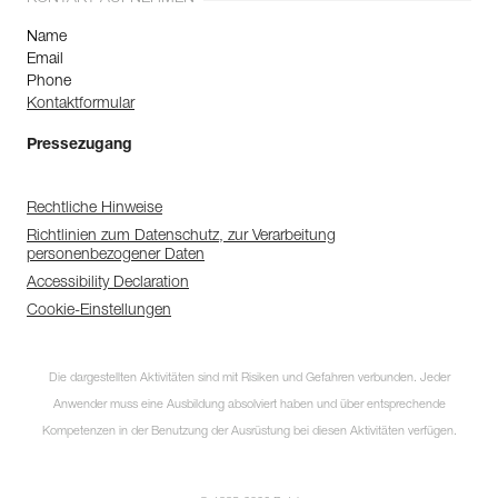
Name
Email
Phone
Kontaktformular
Pressezugang
Rechtliche Hinweise
Richtlinien zum Datenschutz, zur Verarbeitung
personenbezogener Daten
Accessibility Declaration
Cookie-Einstellungen
Die dargestellten Aktivitäten sind mit Risiken und Gefahren verbunden. Jeder
Anwender muss eine Ausbildung absolviert haben und über entsprechende
Kompetenzen in der Benutzung der Ausrüstung bei diesen Aktivitäten verfügen.