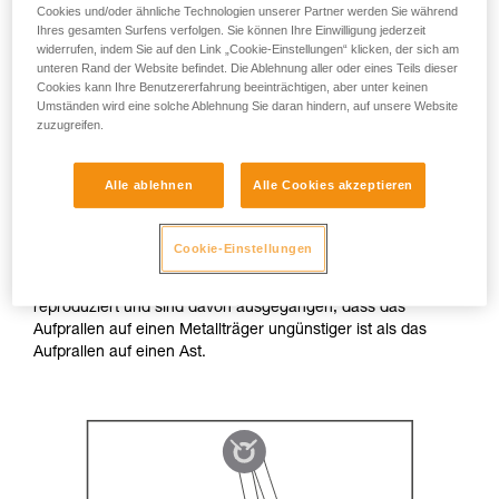
Praxisbedingungen
Cookies und/oder ähnliche Technologien unserer Partner werden Sie während
Ihres gesamten Surfens verfolgen. Sie können Ihre Einwilligung jederzeit
widerrufen, indem Sie auf den Link „Cookie-Einstellungen“ klicken, der sich am
unteren Rand der Website befindet. Die Ablehnung aller oder eines Teils dieser
In einer normalen Arbeitssituation sind seitliche Belastungen
Cookies kann Ihre Benutzererfahrung beeinträchtigen, aber unter keinen
der Kette des ZIGZAG selten. Beim ZILLON können seitliche
Umständen wird eine solche Ablehnung Sie daran hindern, auf unsere Website
Belastungen häufiger auftreten, aufgrund der geringen
zuzugreifen.
Sturzhöhe sind sie hier jedoch weniger stark.
Alle ablehnen
Alle Cookies akzeptieren
Wir haben einen Test durchgeführt, bei dem die ungünstigste
in der Praxis anzutreffende Situation zugrunde gelegt wurde:
Die Kette des ZIGZAG wird bei einer Pendelbewegung durch
Cookie-Einstellungen
einen Ast gestoppt und trägt einen Großteil der Belastung.
Wir haben die Situation im Testzentrum von Petzl
reproduziert und sind davon ausgegangen, dass das
Aufprallen auf einen Metallträger ungünstiger ist als das
Aufprallen auf einen Ast.