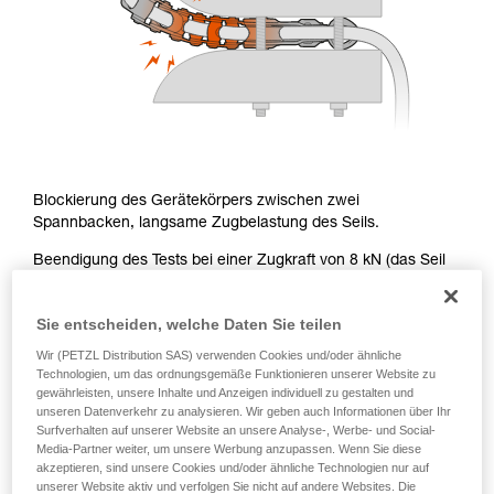
Blockierung des Gerätekörpers zwischen zwei
Spannbacken, langsame Zugbelastung des Seils.
Beendigung des Tests bei einer Zugkraft von 8 kN (das Seil
beginnt durch die Kette zu rutschen): signifikante Verformung
der Kette, kein Bruch der Kettenglieder.
Sie entscheiden, welche Daten Sie teilen
Hinweis: Der beginnende Durchlauf des Seils durch die Kette
Wir (PETZL Distribution SAS) verwenden Cookies und/oder ähnliche
bei 8 kN (Einfachstrang) entspricht einer Blockierung von
Technologien, um das ordnungsgemäße Funktionieren unserer Website zu
über 15 kN in normaler Arbeitssituation (Doppelstrang).
gewährleisten, unsere Inhalte und Anzeigen individuell zu gestalten und
unseren Datenverkehr zu analysieren. Wir geben auch Informationen über Ihr
Surfverhalten auf unserer Website an unsere Analyse-, Werbe- und Social-
Media-Partner weiter, um unsere Werbung anzupassen. Wenn Sie diese
akzeptieren, sind unsere Cookies und/oder ähnliche Technologien nur auf
Seitliche Belastung der Kette unter
unserer Website aktiv und verfolgen Sie nicht auf andere Websites. Die