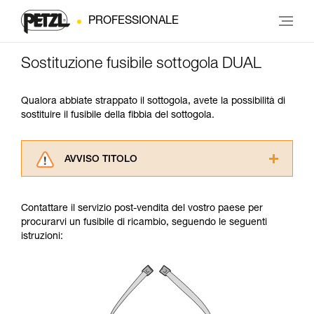
PROFESSIONALE
Sostituzione fusibile sottogola DUAL
Qualora abbiate strappato il sottogola, avete la possibilità di
sostituire il fusibile della fibbia del sottogola.
AVVISO TITOLO
Leggere attentamente le istruzioni tecniche dei
prodotti utilizzati in questo consiglio prima di
Contattare il servizio post-vendita del vostro paese per
consultarlo. Dovete aver compreso le
procurarvi un fusibile di ricambio, seguendo le seguenti
informazioni dell’istruzione tecnica per poter
istruzioni:
capire queste ulteriori informazioni.
La padronanza di queste tecniche richiede una
formazione ed un addestramento specifico.
Verificate con un professionista la vostra
capacità di rifare la manovra, da soli, in piena
sicurezza, prima di riprodurla autonomamente.