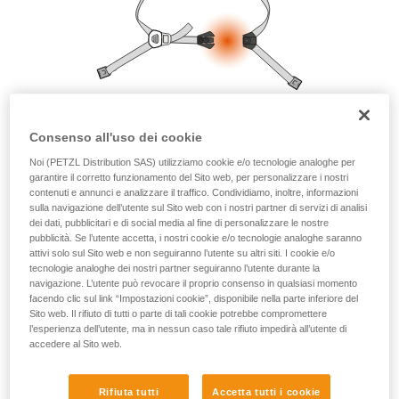
Forniamo esempi di tecniche relative alla vostra
attività. Ne possono esistere altre che non
vengono qui descritte.
Consenso all'uso dei cookie
Noi (PETZL Distribution SAS) utilizziamo cookie e/o tecnologie analoghe per
garantire il corretto funzionamento del Sito web, per personalizzare i nostri
contenuti e annunci e analizzare il traffico. Condividiamo, inoltre, informazioni
sulla navigazione dell’utente sul Sito web con i nostri partner di servizi di analisi
dei dati, pubblicitari e di social media al fine di personalizzare le nostre
pubblicità. Se l’utente accetta, i nostri cookie e/o tecnologie analoghe saranno
attivi solo sul Sito web e non seguiranno l’utente su altri siti. I cookie e/o
tecnologie analoghe dei nostri partner seguiranno l’utente durante la
navigazione. L’utente può revocare il proprio consenso in qualsiasi momento
facendo clic sul link “Impostazioni cookie”, disponibile nella parte inferiore del
Sito web. Il rifiuto di tutti o parte di tali cookie potrebbe compromettere
l’esperienza dell’utente, ma in nessun caso tale rifiuto impedirà all’utente di
accedere al Sito web.
Rifiuta tutti
Accetta tutti i cookie