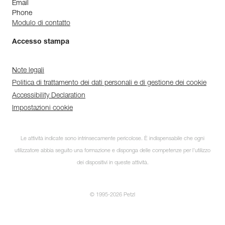
Email
Phone
Modulo di contatto
Accesso stampa
Note legali
Politica di trattamento dei dati personali e di gestione dei cookie
Accessibility Declaration
Impostazioni cookie
Le attività indicate sono intrinsecamente pericolose. È indispensabile che ogni
utilizzatore abbia seguito una formazione e disponga delle competenze per l’utilizzo
dei dispositivi in queste attività.
© 1995-2026 Petzl