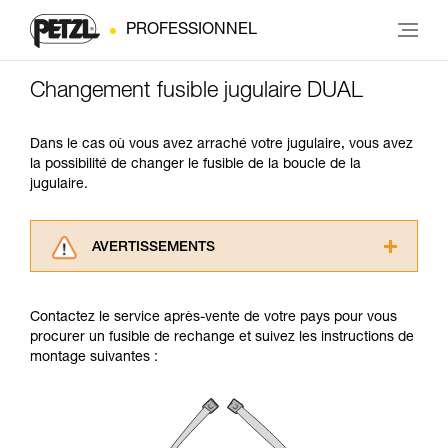
PROFESSIONNEL
Changement fusible jugulaire DUAL
Dans le cas où vous avez arraché votre jugulaire, vous avez
la possibilité de changer le fusible de la boucle de la
jugulaire.
AVERTISSEMENTS
Lisez attentivement les notices techniques des
produits utilisés dans ce conseil avant de le
Contactez le service après-vente de votre pays pour vous
consulter. Vous devez avoir compris les
procurer un fusible de rechange et suivez les instructions de
informations de la notice technique pour
montage suivantes :
pouvoir comprendre ce complément
d’informations.
Maîtriser ces techniques nécessite une
formation et un entraînement spécifique. Validez
avec un professionnel votre capacité à refaire