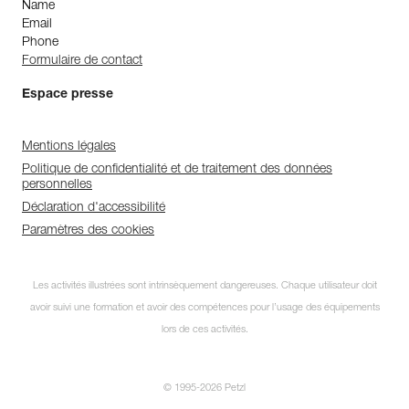
Name
Email
Phone
Formulaire de contact
Espace presse
Mentions légales
Politique de confidentialité et de traitement des données
personnelles
Déclaration d'accessibilité
Paramètres des cookies
Les activités illustrées sont intrinsèquement dangereuses. Chaque utilisateur doit
avoir suivi une formation et avoir des compétences pour l’usage des équipements
lors de ces activités.
© 1995-2026 Petzl