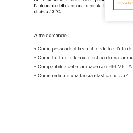
No, a temperature molto basse, poiché la batteria pe
Impostaz
l'autonomia della lampada aumenta leggermente. La l
di circa 20 °C.
Altre domande :
Come posso identificare il modello e l’età de
Come trattare la fascia elastica di una lamp
Compatibilità delle lampade con HELMET 
Come ordinare una fascia elastica nuova?