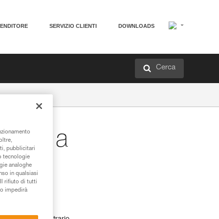
VENDITORE
SERVIZIO CLIENTI
DOWNLOADS
Cerca
zioni a
unzionamento
oltre,
i, pubblicitari
/o tecnologie
ogie analoghe
nso in qualsiasi
rifiuto di tutti
to impedirà