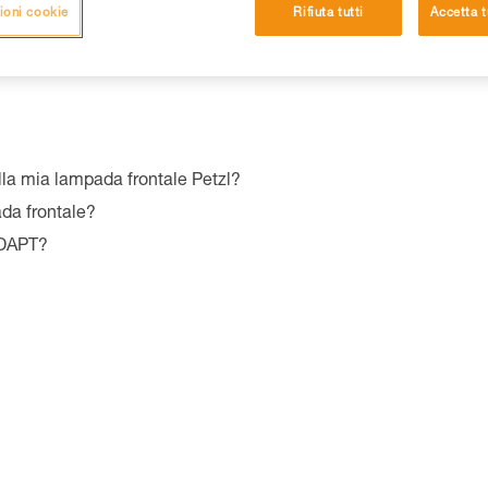
rde una parte della sua capacità, le prestazioni sulle distanze sono me
ioni cookie
Rifiuta tutti
Accetta t
ampada ritroverà le sue prestazioni originarie una volta tornata ad 
lla mia lampada frontale Petzl?
ada frontale?
ADAPT?