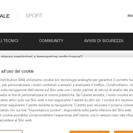
ALE
SPORT
RI
I TECNICI
COMMUNITY
AVVISI DI SICUREZZA
 stesse prestazioni a temperature molto basse?
all'uso dei cookie
erva le stesse presta
istribution SAS) utilizziamo cookie e/o tecnologie analoghe per garantire il corretto f
 per personalizzare i nostri contenuti e annunci e analizzare il traffico. Condividiamo, in
sulla navigazione dell’utente sul Sito web con i nostri partner di servizi di analisi dei dat
edia al fine di personalizzare le nostre pubblicità. Se l’utente accetta, i nostri cookie e
lto basse?
anno attivi solo sul Sito web e non seguiranno l’utente su altri siti. I cookie e/o tecnol
artner seguiranno l’utente durante la navigazione. L’utente può revocare il proprio conse
do clic sul link “Impostazioni cookie”, disponibile nella parte inferiore del Sito web. Il 
ali cookie potrebbe compromettere l’esperienza dell’utente, ma in nessun caso tale rifiu
i accedere al Sito web.