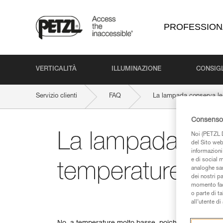
PROFESSION
VERTICALITÀ
ILLUMINAZIONE
CONSIGL
Servizio clienti
FAQ
La lampada conserva le
Consenso 
La lampada cons
Noi (PETZL D
del Sito web,
informazioni 
e di social m
temperature mo
analoghe sar
dei nostri p
momento facen
o parte di t
all’utente d