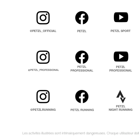
Les activités illustrées sont intrinsèquement dangereuses. Chaque utilisateur do