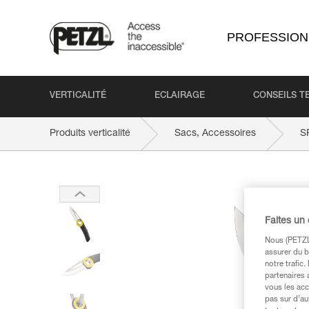
PROFESSION
VERTICALITÉ
ECLAIRAGE
CONSEILS T
Produits verticalité
Sacs, Accessoires
S
Faites un
Nous (PETZL 
assurer du b
notre trafic
partenaires 
vous les acc
pas sur d’au