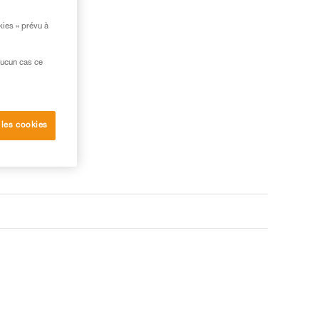
kies » prévu à
aucun cas ce
 les cookies