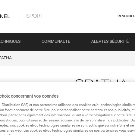
NEL
SPORT
REVENDE
ECHNIQUES
COMMUNAUTÉ
ALERTES SÉCURITÉ
PATHA
SPATHA
 choix concernant vos données
Couteau mousquetonn
Distribution SAS) et nos partenaires utilisons des cookies et/ou technologies similai
on fonctionnement de notre Site, pour personnaliser notre contenu et nos publicités, et
Le couteau SPATHA est conçu p
. Nous partageons également des informations, quant à votre navigation sur notre Site, 
ses tâches quotidiennes. Le pro
analytiques, publicitaires et de réseaux sociaux afin de personnaliser nos publicités. Da
cordelettes. Il dispose d’un t
eptez, nos cookies et/ou technologies similaires ne sont actifs que sur notre Site et ne
le couteau au harnais. Facile 
tres sites web. Les cookies et/ou technologies similaires de nos partenaires vous suiv
crantée, il possède également u