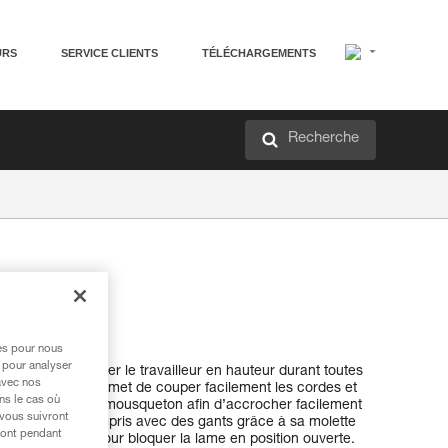
URS
SERVICE CLIENTS
TÉLÉCHARGEMENTS
Recherche
able
res pour nous
 pour analyser
our accompagner le travailleur en hauteur durant toutes
avec nos
fil de la lame permet de couper facilement les cordes et
ns le cas où
rou pour passer un mousqueton afin d’accrocher facilement
 vous suivront
à manipuler, y compris avec des gants grâce à sa molette
ront pendant
n cran d’arrêt pour bloquer la lame en position ouverte.