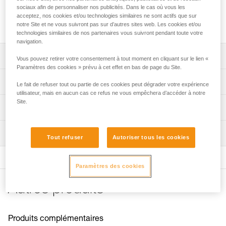
d’une excellente longévité. Sa forme profilée facilite le
sociaux afin de personnaliser nos publicités. Dans le cas où vous les
passage dans les fourches de l’arbre. Il est disponible en
acceptez, nos cookies et/ou technologies similaires ne sont actifs que sur
trois versions : 250, 300 et 350 g.
notre Site et ne vous suivront pas sur d’autres sites web. Les cookies et/ou
technologies similaires de nos partenaires vous suivront pendant toute votre
navigation.
Descriptif
Vous pouvez retirer votre consentement à tout moment en cliquant sur le lien «
Paramètres des cookies » prévu à cet effet en bas de page du Site.
Sac à lancer de construction robuste, à double épaisseur,
Spécifications techniques
Le fait de refuser tout ou partie de ces cookies peut dégrader votre expérience
pour une excellente longévité.
utilisateur, mais en aucun cas ce refus ne vous empêchera d’accéder à notre
Forme profilée facilitant le passage dans les fourches de
Site.
Couleur(s): jaune
Informations techniques
l’arbre.
Matière(s): plomb
Notice
Coutures de sangle de différentes couleurs pour
Inspection
Spécifications référence(s)
Télécharger le pdf Retiring_recycling specific
différencier le poids des sacs.
Tout refuser
Autoriser tous les cookies
informations
Point de connexion secondaire pour une attache rapide
Référence : S02Y 250
Télécharger le pdf WARNING for California Residents
de la corde.
Poids : 250 g
(JET)
Paramètres des cookies
Garantie : 3 ans
Couleur jaune pour une excellente visibilité.
FAQ
Conditionnement : 1
Autres produits
Disponible en trois versions : 250, 300 et 350 g.
FAQ
Référence : S02Y 300
Poids : 300 g
Voir tous les contenus techniques
Garantie : 3 ans
Produits complémentaires