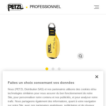
PROFESSIONNEL
JET
Faites un choix concernant vos données
Nous (PETZL Distribution SAS) et nos partenaires utilisons des cookies et/ou
Sac à lancer
technologies similaires pour nous assurer du bon fonctionnement de notre
Site, pour personnaliser notre contenu et nos publicités, et pour analyser notre
trafic. Nous partageons également des informations, quant à votre navigation
Doté d’une double épaisseur, le sac à lancer JET bénéficie
sur notre Site, avec nos partenaires analytiques, publicitaires et de réseaux