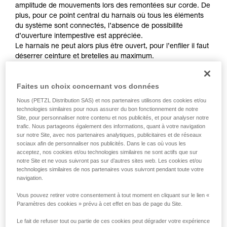
Maîtriser ces techniques nécessite une
amplitude de mouvements lors des remontées sur corde. De
formation et un entraînement spécifique. Validez
plus, pour ce point central du harnais où tous les éléments
avec un professionnel votre capacité à refaire
du système sont connectés, l’absence de possibilité
la manipulation, seul, en toute sécurité, avant
d’ouverture intempestive est appréciée.
de la reproduire en autonomie.
Le harnais ne peut alors plus être ouvert, pour l’enfiler il faut
Nous donnons des exemples de techniques
déserrer ceinture et bretelles au maximum.
liées à votre activité. Il peut en exister d’autres
que nous ne décrivons pas ici.
Faites un choix concernant vos données
Nous (PETZL Distribution SAS) et nos partenaires utilisons des cookies et/ou
technologies similaires pour nous assurer du bon fonctionnement de notre
Site, pour personnaliser notre contenu et nos publicités, et pour analyser notre
trafic. Nous partageons également des informations, quant à votre navigation
sur notre Site, avec nos partenaires analytiques, publicitaires et de réseaux
sociaux afin de personnaliser nos publicités. Dans le cas où vous les
acceptez, nos cookies et/ou technologies similaires ne sont actifs que sur
notre Site et ne vous suivront pas sur d’autres sites web. Les cookies et/ou
technologies similaires de nos partenaires vous suivront pendant toute votre
navigation.
Vous pouvez retirer votre consentement à tout moment en cliquant sur le lien «
Paramètres des cookies » prévu à cet effet en bas de page du Site.
Le fait de refuser tout ou partie de ces cookies peut dégrader votre expérience