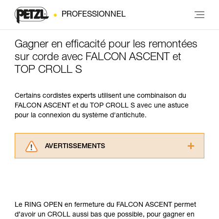
PROFESSIONNEL
Gagner en efficacité pour les remontées
sur corde avec FALCON ASCENT et
TOP CROLL S
Certains cordistes experts utilisent une combinaison du
FALCON ASCENT et du TOP CROLL S avec une astuce
pour la connexion du système d'antichute.
AVERTISSEMENTS
Lisez attentivement les notices techniques des
produits utilisés dans ce conseil avant de le
consulter. Vous devez avoir compris les
informations de la notice technique pour
pouvoir comprendre ce complément
Le RING OPEN en fermeture du FALCON ASCENT permet
d’informations.
d’avoir un CROLL aussi bas que possible, pour gagner en