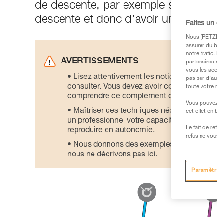
de descente, par exemple sur corde 
descente et donc d’avoir un meilleur
Faites un
Nous (PETZL 
assurer du b
notre trafic
AVERTISSEMENTS
partenaires 
vous les acc
Lisez attentivement les notices technique
pas sur d’au
consulter. Vous devez avoir compris les in
toute votre 
comprendre ce complément d’informations
Vous pouvez 
Maîtriser ces techniques nécessite une f
cet effet en
un professionnel votre capacité à refaire la
Le fait de r
reproduire en autonomie.
refus ne vou
Nous donnons des exemples de techniques l
nous ne décrivons pas ici.
Paramètr