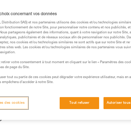
fine et neuve. Cela permet de mieux réguler
 confort de descente.
 choix concernant vos données
Distribution SAS) et nos partenaires utilisons des cookies et/ou technologies similai
on fonctionnement de notre Site, pour personnaliser notre contenu et nos publicités, et
. Nous partageons également des informations, quant à votre navigation sur notre Site, 
analytiques, publicitaires et de réseaux sociaux afin de personnaliser nos publicités. Da
eptez, nos cookies et/ou technologies similaires ne sont actifs que sur notre Site et ne
s des produits utilisés dans ce conseil avant de le
tres sites web. Les cookies et/ou technologies similaires de nos partenaires vous suiv
formations de la notice technique pour pouvoir
navigation.
.
retirer votre consentement à tout moment en cliquant sur le lien « Paramètres des coo
ormation et un entraînement spécifique. Validez avec
 bas de page du Site.
 manipulation, seul, en toute sécurité, avant de la
efuser tout ou partie de ces cookies peut dégrader votre expérience utilisateur, mais en 
s empêchera d’accéder à notre Site.
iées à votre activité. Il peut en exister d’autres que
es des cookies
Tout refuser
Autoriser tous