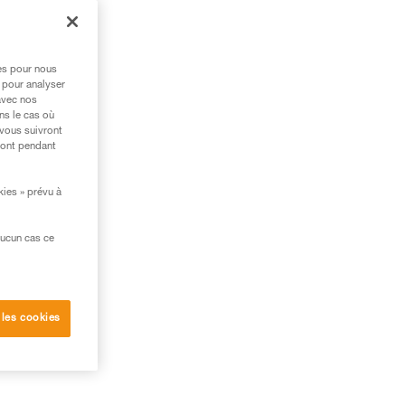
 la
res pour nous
 pour analyser
avec nos
ns le cas où
 vous suivront
ront pendant
kies » prévu à
aucun cas ce
 les cookies