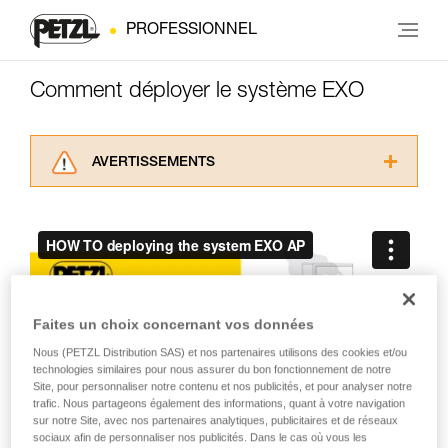
PROFESSIONNEL
Comment déployer le système EXO
AVERTISSEMENTS
Lisez attentivement les notices techniques des
produits utilisés dans ce conseil avant de le
consulter. Vous devez avoir compris les
informations de la notice technique pour
pouvoir comprendre ce complément
d’informations.
Maîtriser ces techniques nécessite une
Faites un choix concernant vos données
formation et un entraînement spécifique. Validez
Nous (PETZL Distribution SAS) et nos partenaires utilisons des cookies et/ou
avec un professionnel votre capacité à refaire
technologies similaires pour nous assurer du bon fonctionnement de notre
la manipulation, seul, en toute sécurité, avant
Site, pour personnaliser notre contenu et nos publicités, et pour analyser notre
de la reproduire en autonomie.
trafic. Nous partageons également des informations, quant à votre navigation
Nous donnons des exemples de techniques
sur notre Site, avec nos partenaires analytiques, publicitaires et de réseaux
sociaux afin de personnaliser nos publicités. Dans le cas où vous les
liées à votre activité. Il peut en exister d’autres