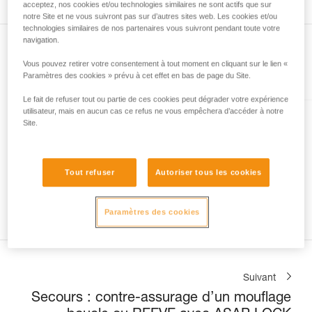
acceptez, nos cookies et/ou technologies similaires ne sont actifs que sur
que nous ne décrivons pas ici.
notre Site et ne vous suivront pas sur d’autres sites web. Les cookies et/ou
technologies similaires de nos partenaires vous suivront pendant toute votre
navigation.
Vous pouvez retirer votre consentement à tout moment en cliquant sur le lien «
Présent dans l'article
Paramètres des cookies » prévu à cet effet en bas de page du Site.
Le fait de refuser tout ou partie de ces cookies peut dégrader votre expérience
utilisateur, mais en aucun cas ce refus ne vous empêchera d’accéder à notre
Site.
EXO® AP HOOK
Système individuel d’évacuation
avec crochet d’amarrage
Tout refuser
Autoriser tous les cookies
Paramètres des cookies
Suivant
Secours : contre-assurage d’un mouflage