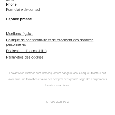
Phone
Formulaire de contact
Espace presse
Mentions légales
Politique de confidentialité et de traitement des données
personnelles
Déclaration d'accessibilité
Paramètres des cookies
Les activités illustrées sont intrinsèquement dangereuses. Chaque utilisateur doit
avoir suivi une formation et avoir des compétences pour l’usage des équipements
lors de ces activités.
© 1995-2026 Petzl