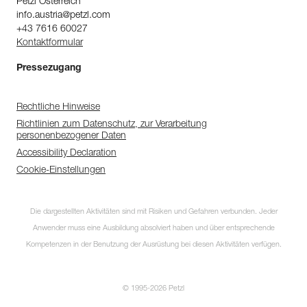
Petzl Österreich
info.austria@petzl.com
+43 7616 60027
Kontaktformular
Pressezugang
Rechtliche Hinweise
Richtlinien zum Datenschutz, zur Verarbeitung
personenbezogener Daten
Accessibility Declaration
Cookie-Einstellungen
Die dargestellten Aktivitäten sind mit Risiken und Gefahren verbunden. Jeder
Anwender muss eine Ausbildung absolviert haben und über entsprechende
Kompetenzen in der Benutzung der Ausrüstung bei diesen Aktivitäten verfügen.
© 1995-2026 Petzl