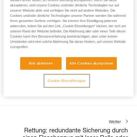
Wir geben Beispiele für die mit Ihrer Aktivität
akzeptieren, sind unsere Cookies und/oder ähnliche Technologien nur auf
verbundenen Techniken. Möglicherweise gibt es
unserer Website aktiv und verfolgen Sie nicht auf andere Websites. Die
noch andere Techniken, die hier nicht
Cookies und/oder ähnliche Technologien unserer Partner werden Sie während
Ihres gesamten Surfens verfolgen. Sie können Ihre Einwilligung jederzeit
beschrieben werden.
widerrufen, indem Sie auf den Link „Cookie-Einstellungen“ klicken, der sich am
unteren Rand der Website befindet. Die Ablehnung aller oder eines Teils dieser
Im Artikel erklärt
Cookies kann Ihre Benutzererfahrung beeinträchtigen, aber unter keinen
Umständen wird eine solche Ablehnung Sie daran hindern, auf unsere Website
zuzugreifen.
EXO® AP HOOK
Alle ablehnen
Alle Cookies akzeptieren
Persönliches Rettungssystem
mit Anschlaghaken
Cookie-Einstellungen
Weiter
Rettung: redundante Sicherung durch