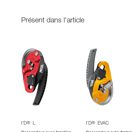
Présent dans l'article
®
®
I’D
L
I’D
EVAC