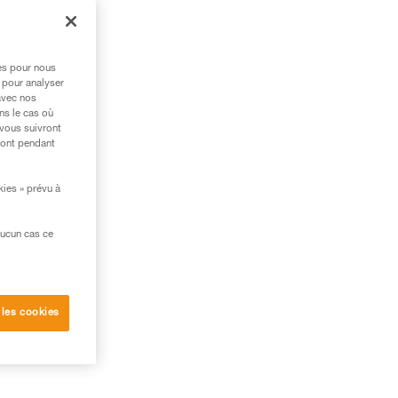
res pour nous
 pour analyser
avec nos
ns le cas où
 vous suivront
ront pendant
kies » prévu à
aucun cas ce
 les cookies