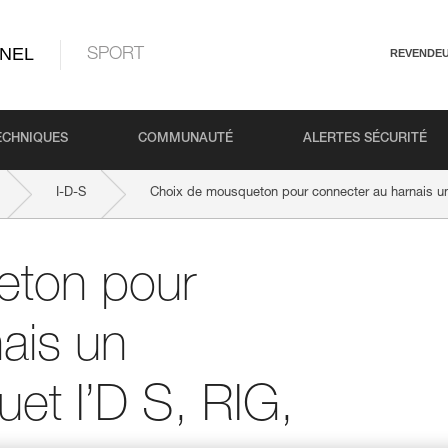
NEL
SPORT
REVENDE
ECHNIQUES
COMMUNAUTÉ
ALERTES SÉCURITÉ
I-D-S
Choix de mousqueton pour connecter au harnais un 
eton pour
ais un
uet I’D S, RIG,