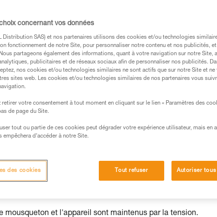
 choix concernant vos données
Distribution SAS) et nos partenaires utilisons des cookies et/ou technologies similai
on fonctionnement de notre Site, pour personnaliser notre contenu et nos publicités, et
. Nous partageons également des informations, quant à votre navigation sur notre Site, 
analytiques, publicitaires et de réseaux sociaux afin de personnaliser nos publicités. Da
eptez, nos cookies et/ou technologies similaires ne sont actifs que sur notre Site et ne
s des produits utilisés dans ce conseil avant de le
tres sites web. Les cookies et/ou technologies similaires de nos partenaires vous suiv
formations de la notice technique pour pouvoir
navigation.
.
retirer votre consentement à tout moment en cliquant sur le lien « Paramètres des coo
ormation et un entraînement spécifique. Validez avec
 bas de page du Site.
 manipulation, seul, en toute sécurité, avant de la
efuser tout ou partie de ces cookies peut dégrader votre expérience utilisateur, mais en 
s empêchera d’accéder à notre Site.
iées à votre activité. Il peut en exister d’autres que
es des cookies
Tout refuser
Autoriser tous
et risques principaux
le mousqueton et l'appareil sont maintenus par la tension.