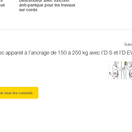
nt
Descendeur avec fonction
que
anti-panique pour les travaux
sur corde
Suiv
c appareil à l’ancrage de 150 à 250 kg avec I’D S et I’D 
oir tous les conseils