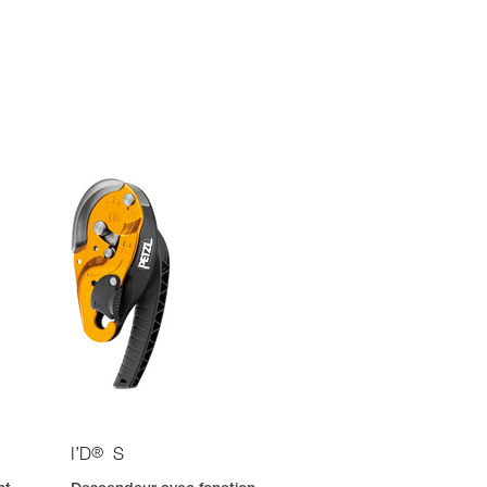
®
I’D
S