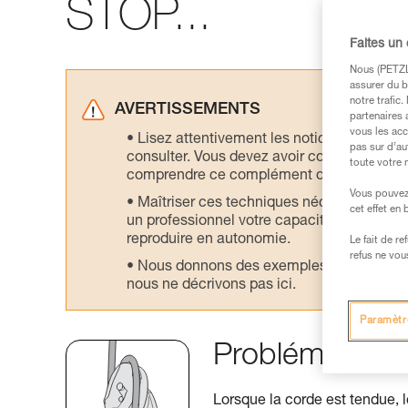
STOP...
Faites un
Nous (PETZL 
assurer du b
notre trafic
AVERTISSEMENTS
partenaires 
vous les acc
Lisez attentivement les notices technique
pas sur d’au
consulter. Vous devez avoir compris les in
toute votre 
comprendre ce complément d’informations
Vous pouvez 
Maîtriser ces techniques nécessite une f
cet effet en
un professionnel votre capacité à refaire la
reproduire en autonomie.
Le fait de r
refus ne vou
Nous donnons des exemples de techniques l
nous ne décrivons pas ici.
Paramètr
Problématique 
Lorsque la corde est tendue, 