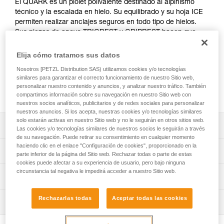
El QUARK es un piolet polivalente destinado al alpinismo
técnico y la escalada en hielo. Su equilibrado y su hoja ICE
permiten realizar anclajes seguros en todo tipo de hielos.
Sus piezas de apoyo TRIGREST y GRIPREST hacen que
sea manejable y confortable en cualquier situación.
Permiten una prensión más eficaz de la empuñadura para
Elija cómo tratamos sus datos
los pasos difíciles. Completamente modulable, el piolet
Nosotros [PETZL Distribution SAS) utilizamos cookies y/o tecnologías
QUARK se adapta fácilmente a los itinerarios técnicos y
similares para garantizar el correcto funcionamiento de nuestro Sitio web,
variados: corredores de nieve, goulottes, caras norte,
personalizar nuestro contenido y anuncios, y analizar nuestro tráfico. También
cascadas de hielo...
compartimos información sobre su navegación en nuestro Sitio web con
nuestros socios analíticos, publicitarios y de redes sociales para personalizar
nuestros anuncios. Si los acepta, nuestras cookies y/o tecnologías similares
solo estarán activas en nuestro Sitio web y no le seguirán en otros sitios web.
Descripción
Las cookies y/o tecnologías similares de nuestros socios le seguirán a través
de su navegación. Puede retirar su consentimiento en cualquier momento
haciendo clic en el enlace "Configuración de cookies", proporcionado en la
Piolet polivalente:
Características técnicas
parte inferior de la página del Sitio web. Rechazar todas o parte de estas
- Mango curvado bajo la cabeza y pieza de apoyo
cookies puede afectar a su experiencia de usuario, pero bajo ninguna
GRIPREST QUARK en la parte inferior del mango para
circunstancia tal negativa le impedirá acceder a nuestro Sitio web.
Tipo de hoja: 2
Información técnica
proteger las manos en escalada en hielo.
Tipo de mango: 2
- Mango suficientemente recto con un regatón de acero
Ficha técnica
para una utilización como piolet-bastón.
Rechazarlas todas
Aceptar todas las cookies
Materiales: aluminio, acero y plástico reforzado con fibra
Inspección
Descargar el pdf technical-notice-QUARK-4
- Mango hidroformado que ofrece una prensión óptima en
de vidrio
Descargar el pdf technical-notice-
la mitad del mango para los corredores de nieve.
Procedimiento de revisión del EPI
COMM_PIOLETS_TECH-1