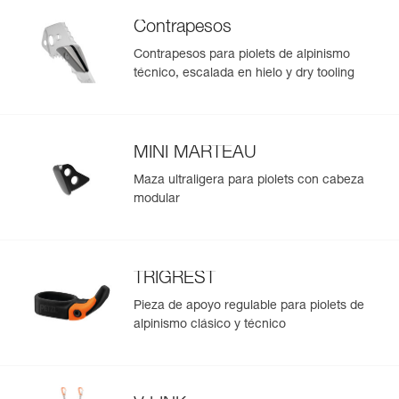
para clavar el piolet en la nieve.
Contrapesos
- Orificio de conexión compatible con la cinta extensible
antipérdida V-LINK.
Contrapesos para piolets de alpinismo
- Sólo 465 g sin accesorios.
técnico, escalada en hielo y dry tooling
MINI MARTEAU
Maza ultraligera para piolets con cabeza
modular
TRIGREST
Pieza de apoyo regulable para piolets de
alpinismo clásico y técnico