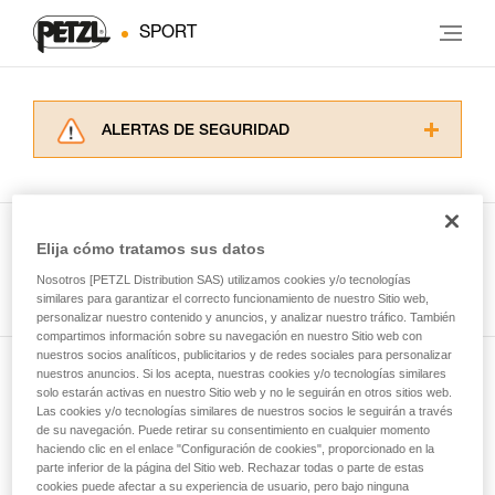
SPORT
ALERTAS DE SEGURIDAD
Lea atentamente las fichas técnicas de los
productos utilizados en este consejo antes de
consultarlo. Usted debe comprender la
información de la ficha técnica para poder
Elija cómo tratamos sus datos
comprender este complemento informativo.
Ver todas las técnicas
Nosotros [PETZL Distribution SAS) utilizamos cookies y/o tecnologías
Dominar estas técnicas requiere una formación
similares para garantizar el correcto funcionamiento de nuestro Sitio web,
y un entrenamiento específico. Confirme a
personalizar nuestro contenido y anuncios, y analizar nuestro tráfico. También
través de un profesional su capacidad para
compartimos información sobre su navegación en nuestro Sitio web con
ejecutar estas técnicas, solo y con total
nuestros socios analíticos, publicitarios y de redes sociales para personalizar
seguridad, antes de ejecutarlas de forma
nuestros anuncios. Si los acepta, nuestras cookies y/o tecnologías similares
Suscríbase al boletín
autónoma.
solo estarán activas en nuestro Sitio web y no le seguirán en otros sitios web.
Las cookies y/o tecnologías similares de nuestros socios le seguirán a través
Damos ejemplos de técnicas relacionadas con
de su navegación. Puede retirar su consentimiento en cualquier momento
y mantente conectado con nuestras noticias
su actividad. Pueden existir otras que no
haciendo clic en el enlace "Configuración de cookies", proporcionado en la
describimos aquí.
parte inferior de la página del Sitio web. Rechazar todas o parte de estas
cookies puede afectar a su experiencia de usuario, pero bajo ninguna
Email *