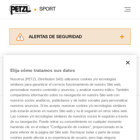
SPORT
ALERTAS DE SEGURIDAD
Lea atentamente las fichas técnicas de los
productos utilizados en este consejo antes de
consultarlo. Usted debe comprender la
información de la ficha técnica para poder
Elija cómo tratamos sus datos
comprender este complemento informativo.
Ver todas las técnicas
Nosotros [PETZL Distribution SAS) utilizamos cookies y/o tecnologías
Dominar estas técnicas requiere una formación
similares para garantizar el correcto funcionamiento de nuestro Sitio web,
y un entrenamiento específico. Confirme a
personalizar nuestro contenido y anuncios, y analizar nuestro tráfico. También
través de un profesional su capacidad para
compartimos información sobre su navegación en nuestro Sitio web con
ejecutar estas técnicas, solo y con total
nuestros socios analíticos, publicitarios y de redes sociales para personalizar
seguridad, antes de ejecutarlas de forma
nuestros anuncios. Si los acepta, nuestras cookies y/o tecnologías similares
Suscríbase al boletín
autónoma.
solo estarán activas en nuestro Sitio web y no le seguirán en otros sitios web.
Las cookies y/o tecnologías similares de nuestros socios le seguirán a través
Damos ejemplos de técnicas relacionadas con
de su navegación. Puede retirar su consentimiento en cualquier momento
y mantente conectado con nuestras noticias
su actividad. Pueden existir otras que no
haciendo clic en el enlace "Configuración de cookies", proporcionado en la
describimos aquí.
parte inferior de la página del Sitio web. Rechazar todas o parte de estas
cookies puede afectar a su experiencia de usuario, pero bajo ninguna
Email *