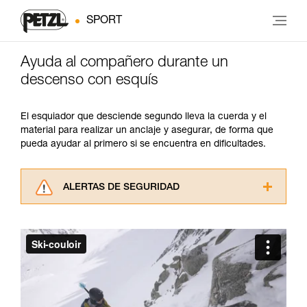
SPORT
Ayuda al compañero durante un
descenso con esquís
El esquiador que desciende segundo lleva la cuerda y el
material para realizar un anclaje y asegurar, de forma que
pueda ayudar al primero si se encuentra en dificultades.
ALERTAS DE SEGURIDAD
Lea atentamente las fichas técnicas de los
productos utilizados en este consejo antes de
consultarlo. Usted debe comprender la
información de la ficha técnica para poder
comprender este complemento informativo.
Dominar estas técnicas requiere una formación
y un entrenamiento específico. Confirme a