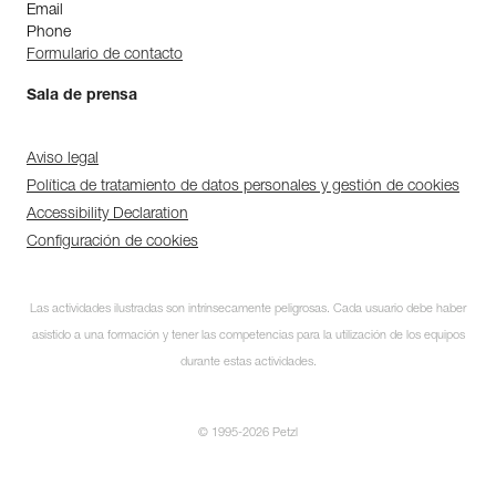
Email
Phone
Formulario de contacto
Sala de prensa
Aviso legal
Política de tratamiento de datos personales y gestión de cookies
Accessibility Declaration
Configuración de cookies
Las actividades ilustradas son intrínsecamente peligrosas. Cada usuario debe haber
asistido a una formación y tener las competencias para la utilización de los equipos
durante estas actividades.
© 1995-2026 Petzl