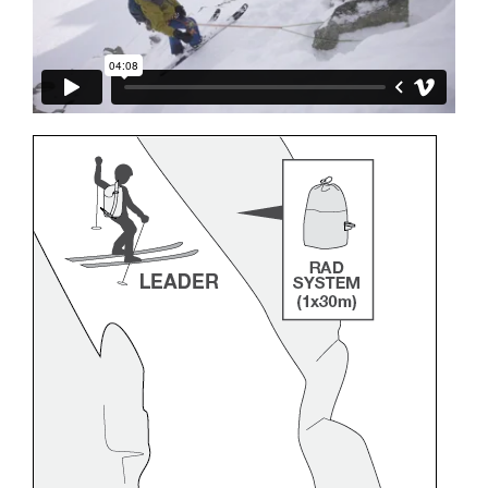
través de un profesional su capacidad para
ejecutar estas técnicas, solo y con total
seguridad, antes de ejecutarlas de forma
autónoma.
Damos ejemplos de técnicas relacionadas con
su actividad. Pueden existir otras que no
describimos aquí.