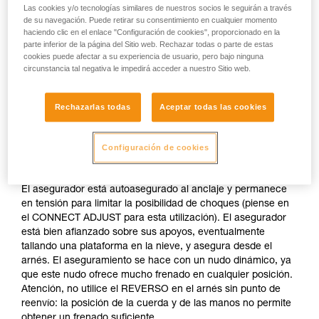
Asegurar desde un anclaje realizado en
Las cookies y/o tecnologías similares de nuestros socios le seguirán a través
de su navegación. Puede retirar su consentimiento en cualquier momento
la nieve
haciendo clic en el enlace "Configuración de cookies", proporcionado en la
parte inferior de la página del Sitio web. Rechazar todas o parte de estas
cookies puede afectar a su experiencia de usuario, pero bajo ninguna
Si no hay disponible ningún anclaje natural (saliente,
circunstancia tal negativa le impedirá acceder a nuestro Sitio web.
árbol...), realice un cuerpo muerto con su piolet. Una vez
autoasegurado puede lanzar la cuerda con un mosquetón
para que el primero se conecte fácilmente.
Rechazarlas todas
Aceptar todas las cookies
No asegure directamente desde un anclaje cuya
Configuración de cookies
resistencia es incierta.
El asegurador está autoasegurado al anclaje y permanece
en tensión para limitar la posibilidad de choques (piense en
el CONNECT ADJUST para esta utilización). El asegurador
está bien afianzado sobre sus apoyos, eventualmente
tallando una plataforma en la nieve, y asegura desde el
arnés. El aseguramiento se hace con un nudo dinámico, ya
que este nudo ofrece mucho frenado en cualquier posición.
Atención, no utilice el REVERSO en el arnés sin punto de
reenvío: la posición de la cuerda y de las manos no permite
obtener un frenado suficiente.