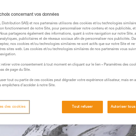
 choix concernant vos données
Distribution SAS) et nos partenaires utilisons des cookies et/ou technologies similai
on fonctionnement de notre Site, pour personnaliser notre contenu et nos publicités, et
. Nous partageons également des informations, quant à votre navigation sur notre Site, 
s des produits utilisés dans ce conseil avant de le
analytiques, publicitaires et de réseaux sociaux afin de personnaliser nos publicités. Da
eptez, nos cookies et/ou technologies similaires ne sont actifs que sur notre Site et ne
formations de la notice technique pour pouvoir
tres sites web. Les cookies et/ou technologies similaires de nos partenaires vous suiv
.
navigation.
ormation et un entraînement spécifique. Validez avec
retirer votre consentement à tout moment en cliquant sur le lien « Paramètres des coo
 manipulation, seul, en toute sécurité, avant de la
 bas de page du Site.
efuser tout ou partie de ces cookies peut dégrader votre expérience utilisateur, mais en 
iées à votre activité. Il peut en exister d’autres que
s empêchera d’accéder à notre Site.
es des cookies
Tout refuser
Autoriser tous