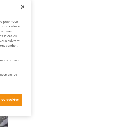
res pour nous
 pour analyser
avec nos
ns le cas où
 vous suivront
ront pendant
kies » prévu à
aucun cas ce
 les cookies