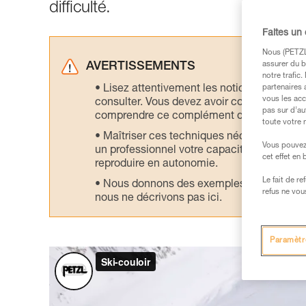
difficulté.
Faites un
Nous (PETZL 
assurer du b
AVERTISSEMENTS
notre trafic
Lisez attentivement les notices technique
partenaires 
vous les acc
consulter. Vous devez avoir compris les in
pas sur d’au
comprendre ce complément d’informations
toute votre 
Maîtriser ces techniques nécessite une f
Vous pouvez 
un professionnel votre capacité à refaire la
cet effet en
reproduire en autonomie.
Le fait de r
Nous donnons des exemples de techniques l
refus ne vou
nous ne décrivons pas ici.
Paramètr