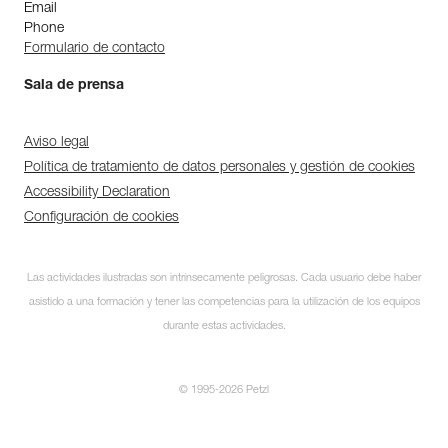
Email
Phone
Formulario de contacto
Sala de prensa
Aviso legal
Política de tratamiento de datos personales y gestión de cookies
Accessibility Declaration
Configuración de cookies
Las actividades ilustradas son intrínsecamente peligrosas. Cada usuario debe haber
asistido a una formación y tener las competencias para la utilización de los equipos
durante estas actividades.
© 1995-2026 Petzl