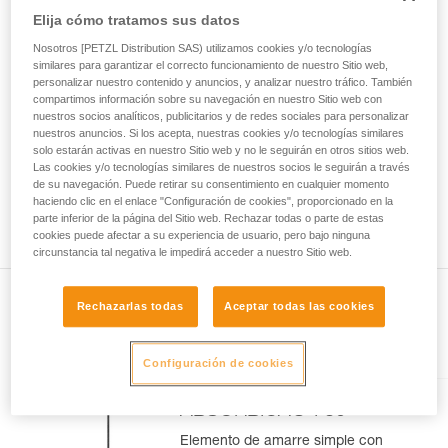
Dominar estas técnicas requiere una formación
Elija cómo tratamos sus datos
y un entrenamiento específico. Confirme a
través de un profesional su capacidad para
Nosotros [PETZL Distribution SAS) utilizamos cookies y/o tecnologías
ejecutar estas técnicas, solo y con total
similares para garantizar el correcto funcionamiento de nuestro Sitio web,
seguridad, antes de ejecutarlas de forma
personalizar nuestro contenido y anuncios, y analizar nuestro tráfico. También
compartimos información sobre su navegación en nuestro Sitio web con
autónoma.
nuestros socios analíticos, publicitarios y de redes sociales para personalizar
Damos ejemplos de técnicas relacionadas con
nuestros anuncios. Si los acepta, nuestras cookies y/o tecnologías similares
su actividad. Pueden existir otras que no
solo estarán activas en nuestro Sitio web y no le seguirán en otros sitios web.
describimos aquí.
Las cookies y/o tecnologías similares de nuestros socios le seguirán a través
de su navegación. Puede retirar su consentimiento en cualquier momento
haciendo clic en el enlace "Configuración de cookies", proporcionado en la
parte inferior de la página del Sitio web. Rechazar todas o parte de estas
cookies puede afectar a su experiencia de usuario, pero bajo ninguna
circunstancia tal negativa le impedirá acceder a nuestro Sitio web.
Rechazarlas todas
Aceptar todas las cookies
En el artículo
Configuración de cookies
ABSORBICA®-I 80
Elemento de amarre simple con