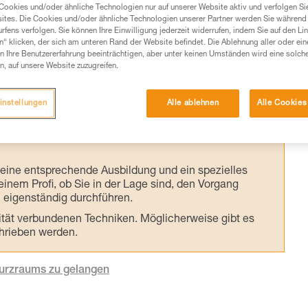
ie Berechnung wird anhand der Länge des
Cookies und/oder ähnliche Technologien nur auf unserer Website aktiv und verfolgen Sie
ites. Die Cookies und/oder ähnliche Technologien unserer Partner werden Sie während 
ts der anwendenden Person durchgeführt.
fens verfolgen. Sie können Ihre Einwilligung jederzeit widerrufen, indem Sie auf den Li
n“ klicken, der sich am unteren Rand der Website befindet. Die Ablehnung aller oder ein
 Ihre Benutzererfahrung beeinträchtigen, aber unter keinen Umständen wird eine solch
n, auf unsere Website zuzugreifen.
instellungen
Alle ablehnen
Alle Cookies
Produkte, um die es in diesem Tech Tipp geht,
te ziehen. Um diese Zusatzinformationen verstehen zu
auchsanweisung enthaltenen Informationen richtig
 eine entsprechende Ausbildung und ein spezielles
inem Profi, ob Sie in der Lage sind, den Vorgang
n eigenständig durchführen.
ivität verbundenen Techniken. Möglicherweise gibt es
chrieben werden.
turzraums zu gelangen