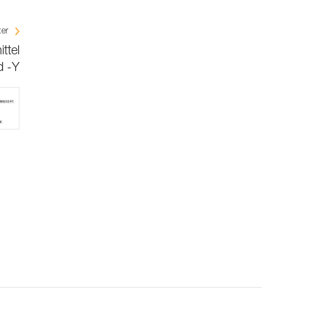
ter
ttel
 -Y