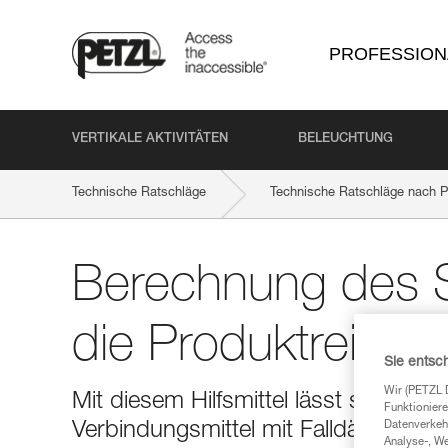
PROFESSION
VERTIKALE AKTIVITÄTEN
BELEUCHTUNG
Technische Ratschläge
Technische Ratschläge nach P
Berechnung des S
die Produktreih
Sie entsc
Wir (PETZL 
Mit diesem Hilfsmittel lässt sich d
Funktioniere
Datenverkehr
Verbindungsmittel mit Falldämpfer be
Analyse-, W