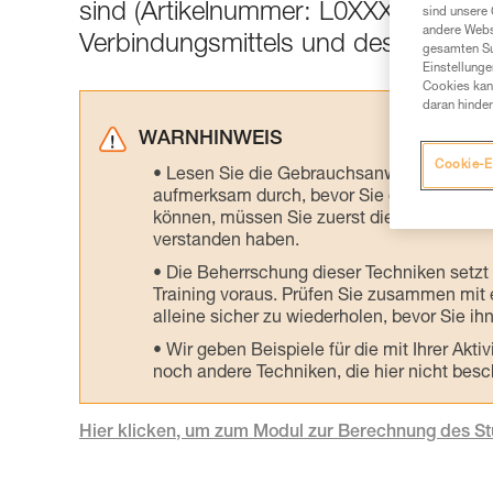
sind (Artikelnummer: L0XXXXXX). D
sind unsere 
andere Webs
Verbindungsmittels und des Gewich
gesamten Sur
Einstellunge
Cookies kann
daran hinder
WARNHINWEIS
Cookie-E
Lesen Sie die Gebrauchsanweisungen der 
aufmerksam durch, bevor Sie diesen zu Ra
können, müssen Sie zuerst die in der Gebr
verstanden haben.
Die Beherrschung dieser Techniken setzt
Training voraus. Prüfen Sie zusammen mit e
alleine sicher zu wiederholen, bevor Sie ih
Wir geben Beispiele für die mit Ihrer Akt
noch andere Techniken, die hier nicht bes
Hier klicken, um zum Modul zur Berechnung des S