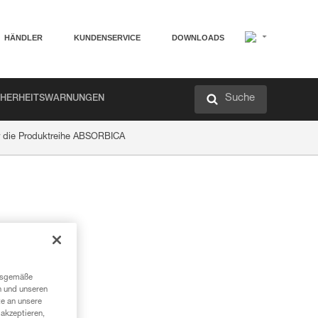
HÄNDLER
KUNDENSERVICE
DOWNLOADS
Suche
CHERHEITSWARNUNGEN
r die Produktreihe ABSORBICA
ngsgemäße
n und unseren
te an unsere
akzeptieren,