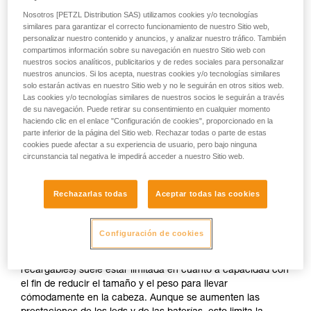
Nosotros [PETZL Distribution SAS) utilizamos cookies y/o tecnologías
similares para garantizar el correcto funcionamiento de nuestro Sitio web,
o
personalizar nuestro contenido y anuncios, y analizar nuestro tráfico. También
compartimos información sobre su navegación en nuestro Sitio web con
nuestros socios analíticos, publicitarios y de redes sociales para personalizar
Priorizar la
Priorizar la potencia
nuestros anuncios. Si los acepta, nuestras cookies y/o tecnologías similares
autonomía en
de iluminación en
solo estarán activas en nuestro Sitio web y no le seguirán en otros sitios web.
detrimento de la
detrimento de la
Las cookies y/o tecnologías similares de nuestros socios le seguirán a través
potencia de
autonomía
de su navegación. Puede retirar su consentimiento en cualquier momento
iluminación
haciendo clic en el enlace "Configuración de cookies", proporcionado en la
parte inferior de la página del Sitio web. Rechazar todas o parte de estas
La potencia de iluminación de una linterna y su autonomía
cookies puede afectar a su experiencia de usuario, pero bajo ninguna
son dos parámetros inseparables independientemente de la
circunstancia tal negativa le impedirá acceder a nuestro Sitio web.
tecnología de iluminación utilizada. Para una cantidad de
energía determinada, el aumento de la potencia luminosa
implica sistemáticamente una disminución de la autonomía y
Rechazarlas todas
Aceptar todas las cookies
viceversa.
Configuración de cookies
En el caso de una linterna frontal compacta, que siempre se
llevará en la cabeza, la fuente de energía (pilas o baterías
recargables) suele estar limitada en cuanto a capacidad con
el fin de reducir el tamaño y el peso para llevar
cómodamente en la cabeza. Aunque se aumenten las