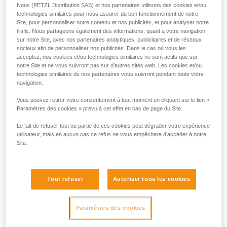
Nous (PETZL Distribution SAS) et nos partenaires utilisons des cookies et/ou
technologies similaires pour nous assurer du bon fonctionnement de notre
Site, pour personnaliser notre contenu et nos publicités, et pour analyser notre
ou
trafic. Nous partageons également des informations, quant à votre navigation
sur notre Site, avec nos partenaires analytiques, publicitaires et de réseaux
sociaux afin de personnaliser nos publicités. Dans le cas où vous les
Privilégier la
Privilégier
puissance
l'autonomie au
acceptez, nos cookies et/ou technologies similaires ne sont actifs que sur
d'éclairage au
détriment de la
notre Site et ne vous suivront pas sur d’autres sites web. Les cookies et/ou
détriment de
puissance
technologies similaires de nos partenaires vous suivront pendant toute votre
l'autonomie
d'éclairage
navigation.
Vous pouvez retirer votre consentement à tout moment en cliquant sur le lien «
La puissance d'éclairage d’une lampe et son autonomie sont
Paramètres des cookies » prévu à cet effet en bas de page du Site.
deux paramètres indissociables, quelle que soit la
technologie d’éclairage utilisée. Pour une quantité d’énergie
Le fait de refuser tout ou partie de ces cookies peut dégrader votre expérience
donnée, l'augmentation de la puissance lumineuse entraîne
utilisateur, mais en aucun cas ce refus ne vous empêchera d’accéder à notre
systématiquement une diminution de l'autonomie et
Site.
inversement.
Dans le cas d’une lampe frontale compacte se portant
Tout refuser
Autoriser tous les cookies
entièrement sur la tête, la source d’énergie (piles ou
batteries rechargeables) est souvent limitée en termes de
capacité, afin d’en réduire la taille et le poids pour assurer
Paramètres des cookies
un port confortable. Malgré l’augmentation des