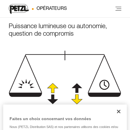
OPÉRATEURS
Puissance lumineuse ou autonomie,
question de compromis
Faites un choix concernant vos données
Puissance
Autonomie
d'éclairage
(heures)
Nous (PETZL Distribution SAS) et nos partenaires utilisons des cookies et/ou
(lumens)