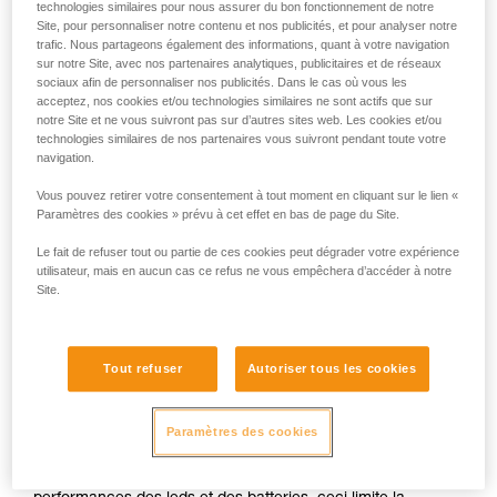
technologies similaires pour nous assurer du bon fonctionnement de notre
Site, pour personnaliser notre contenu et nos publicités, et pour analyser notre
trafic. Nous partageons également des informations, quant à votre navigation
ou
sur notre Site, avec nos partenaires analytiques, publicitaires et de réseaux
sociaux afin de personnaliser nos publicités. Dans le cas où vous les
acceptez, nos cookies et/ou technologies similaires ne sont actifs que sur
Privilégier la
Privilégier
notre Site et ne vous suivront pas sur d’autres sites web. Les cookies et/ou
puissance
l'autonomie au
technologies similaires de nos partenaires vous suivront pendant toute votre
d'éclairage au
détriment de la
navigation.
détriment de
puissance
l'autonomie
d'éclairage
Vous pouvez retirer votre consentement à tout moment en cliquant sur le lien «
Paramètres des cookies » prévu à cet effet en bas de page du Site.
La puissance d'éclairage d’une lampe et son autonomie sont
deux paramètres indissociables, quelle que soit la
Le fait de refuser tout ou partie de ces cookies peut dégrader votre expérience
technologie d’éclairage utilisée. Pour une quantité d’énergie
utilisateur, mais en aucun cas ce refus ne vous empêchera d’accéder à notre
donnée, l'augmentation de la puissance lumineuse entraîne
Site.
systématiquement une diminution de l'autonomie et
inversement.
Tout refuser
Autoriser tous les cookies
Dans le cas d’une lampe frontale compacte se portant
entièrement sur la tête, la source d’énergie (piles ou
batteries rechargeables) est souvent limitée en termes de
Paramètres des cookies
capacité, afin d’en réduire la taille et le poids pour assurer
un port confortable. Malgré l’augmentation des