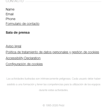
CONTACTO
Name
Email
Phone
Formulario de contacto
Sala de prensa
Aviso legal
Política de tratamiento de datos personales y gestión de cookies
Accessibility Declaration
Configuración de cookies
Las actividades ilustradas son intrínsecamente peligrosas. Cada usuario debe haber
asistido a una formación y tener las competencias para la utilización de los equipos
durante estas actividades.
© 1995-2026 Petzl