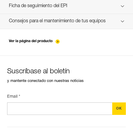
verif EPI-CONNECTEURS-procedure-FR
Ficha de seguimiento del EPI
verif EPI-suivi-connecteur-FR
Consejos para el mantenimiento de tus equipos
entretien-mousquetons_FR
Ver la página del producto
Suscríbase al boletín
y mantente conectado con nuestras noticias
Email *