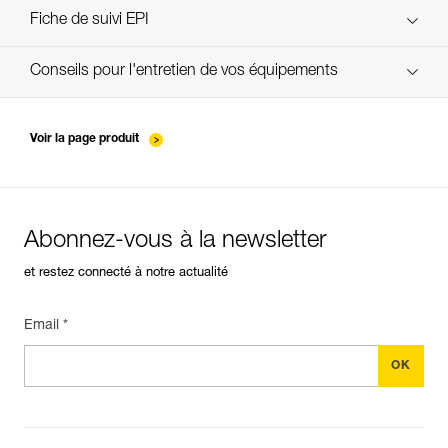
verif EPI-CONNECTEURS-procedure-FR
Fiche de suivi EPI
verif EPI-suivi-connecteur-FR
Conseils pour l'entretien de vos équipements
entretien-mousquetons_FR
Voir la page produit
Abonnez-vous à la newsletter
et restez connecté à notre actualité
Email *