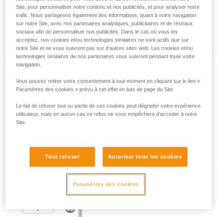
Site, pour personnaliser notre contenu et nos publicités, et pour analyser notre
trafic. Nous partageons également des informations, quant à votre navigation
sur notre Site, avec nos partenaires analytiques, publicitaires et de réseaux
L’essentiel à propos des mousquetons
sociaux afin de personnaliser nos publicités. Dans le cas où vous les
acceptez, nos cookies et/ou technologies similaires ne sont actifs que sur
notre Site et ne vous suivront pas sur d’autres sites web. Les cookies et/ou
technologies similaires de nos partenaires vous suivront pendant toute votre
navigation.
Vous pouvez retirer votre consentement à tout moment en cliquant sur le lien «
Paramètres des cookies » prévu à cet effet en bas de page du Site.
Le fait de refuser tout ou partie de ces cookies peut dégrader votre expérience
utilisateur, mais en aucun cas ce refus ne vous empêchera d’accéder à notre
Site.
Les systèmes de verrouillage de
mousquetons
Tout refuser
Autoriser tous les cookies
Paramètres des cookies