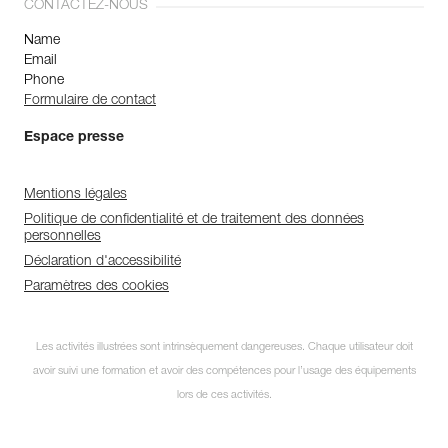
CONTACTEZ-NOUS
Name
Email
Phone
Formulaire de contact
Espace presse
Mentions légales
Politique de confidentialité et de traitement des données
personnelles
Déclaration d'accessibilité
Paramètres des cookies
Les activités illustrées sont intrinsèquement dangereuses. Chaque utilisateur doit
avoir suivi une formation et avoir des compétences pour l’usage des équipements
lors de ces activités.