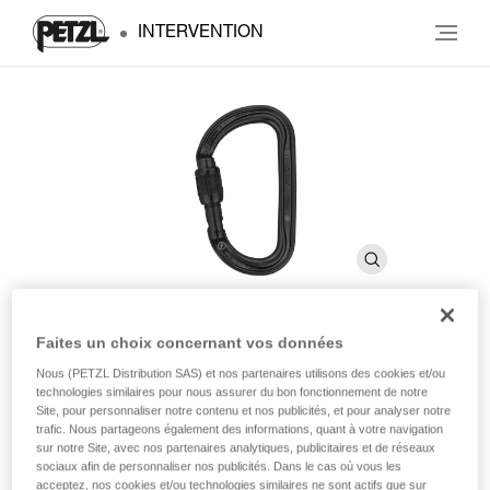
INTERVENTION
Faites un choix concernant vos données
Am’D
Nous (PETZL Distribution SAS) et nos partenaires utilisons des cookies et/ou
technologies similaires pour nous assurer du bon fonctionnement de notre
Site, pour personnaliser notre contenu et nos publicités, et pour analyser notre
Mousqueton asymétrique léger
trafic. Nous partageons également des informations, quant à votre navigation
sur notre Site, avec nos partenaires analytiques, publicitaires et de réseaux
sociaux afin de personnaliser nos publicités. Dans le cas où vous les
Le mousqueton léger et asymétrique Am’D est réalisé en
acceptez, nos cookies et/ou technologies similaires ne sont actifs que sur